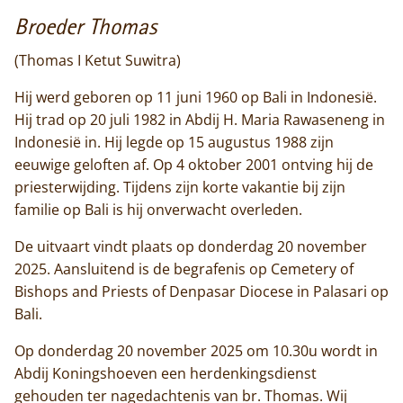
Broeder Thomas
Home
(Thomas I Ketut Suwitra)
Hij werd geboren op 11 juni 1960 op Bali in Indonesië.
Trappisten
Hij trad op 20 juli 1982 in Abdij H. Maria Rawaseneng in
Indonesië in. Hij legde op 15 augustus 1988 zijn
De abdij
eeuwige geloften af. Op 4 oktober 2001 ontving hij de
Actueel
priesterwijding. Tijdens zijn korte vakantie bij zijn
familie op Bali is hij onverwacht overleden.
Monnik worden
De uitvaart vindt plaats op donderdag 20 november
2025. Aansluitend is de begrafenis op Cemetery of
Contact
Bishops and Priests of Denpasar Diocese in Palasari op
Bali.
Op donderdag 20 november 2025 om 10.30u wordt in
Abdij Koningshoeven een herdenkingsdienst
gehouden ter nagedachtenis van br. Thomas. Wij