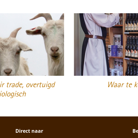
r trade, overtuigd
Waar te k
iologisch
Direct naar
B