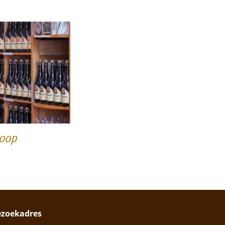
oop
ezoekadres