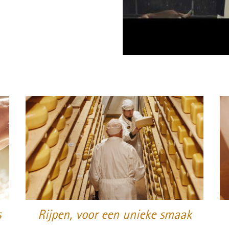
Trappisten
De abdij
Actueel
Monnik worden
Contact
s
Rijpen, voor een unieke smaak