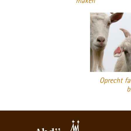
maken
Oprecht fai
b