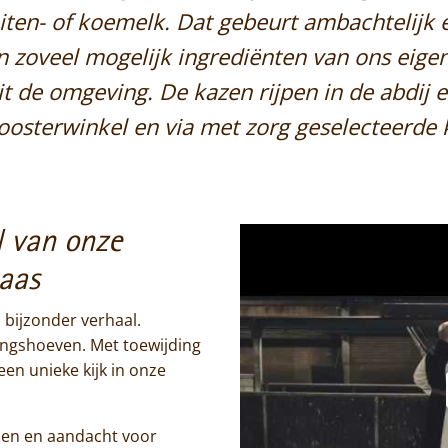
iten- of koemelk. Dat gebeurt ambachtelijk e
Jammakerij
 zoveel mogelijk ingrediënten van ons eige
De kloosterwinkel
t de omgeving. De kazen rijpen in de abdij e
loosterwinkel en via met zorg geselecteerde 
l van onze
kaas
 bijzonder verhaal.
ingshoeven. Met toewijding
een unieke kijk in onze
Home
den en aandacht voor