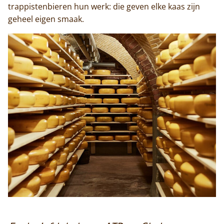
trappistenbieren hun werk: die geven elke kaas zijn
geheel eigen smaak.
Home
Trappisten
De abdij
Actueel
Monnik worden