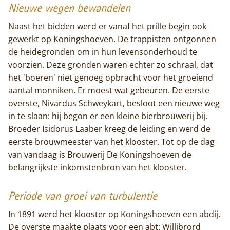
Nieuwe wegen bewandelen
Home
Naast het bidden werd er vanaf het prille begin ook
gewerkt op Koningshoeven. De trappisten ontgonnen
Trappisten
de heidegronden om in hun levensonderhoud te
voorzien. Deze gronden waren echter zo schraal, dat
De abdij
het 'boeren' niet genoeg opbracht voor het groeiend
aantal monniken. Er moest wat gebeuren. De eerste
Actueel
overste, Nivardus Schweykart, besloot een nieuwe weg
in te slaan: hij begon er een kleine bierbrouwerij bij.
Monnik worden
Broeder Isidorus Laaber kreeg de leiding en werd de
eerste brouwmeester van het klooster. Tot op de dag
Contact
van vandaag is Brouwerij De Koningshoeven de
belangrijkste inkomstenbron van het klooster.
Periode van groei van turbulentie
In 1891 werd het klooster op Koningshoeven een abdij.
De overste maakte plaats voor een abt: Willibrord