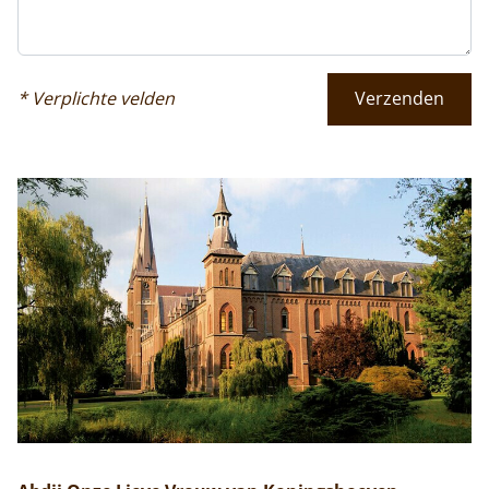
* Verplichte velden
Verzenden
Home
Trappisten
De abdij
Actueel
Monnik worden
Contact