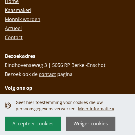
Home
Kaasmakerij
Monnik worden
Actueel
Contact
Bezoekadres
Eindhovenseweg 3 | 5056 RP Berkel-Enschot
Bezoek ook de
contact
pagina
Volg ons op
Geef hier toestemming voor cookies die uw
persoonsgegevens verwerken.
Meer informatie »
Privacy policy
Cookiebeleid
Privacy policy
Cookiebeleid
Accepteer cookies
Weiger cookies
© 2026 Abdij Onze Lieve Vrouw van Koningshoeven