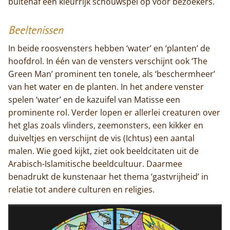
buitenaf een kleurrijk schouwspel op voor bezoekers.
Beeltenissen
Home
In beide roosvensters hebben ‘water’ en ‘planten’ de
hoofdrol. In één van de vensters verschijnt ook ‘The
Trappisten
Green Man’ prominent ten tonele, als ‘beschermheer’
van het water en de planten. In het andere venster
De abdij
spelen ‘water’ en de kazuifel van Matisse een
prominente rol. Verder lopen er allerlei creaturen over
Actueel
het glas zoals vlinders, zeemonsters, een kikker en
duiveltjes en verschijnt de vis (Ichtus) een aantal
Monnik worden
malen. Wie goed kijkt, ziet ook beeldcitaten uit de
Contact
Arabisch-Islamitische beeldcultuur. Daarmee
benadrukt de kunstenaar het thema ‘gastvrijheid’ in
relatie tot andere culturen en religies.