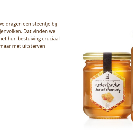
Jammakerij
Home
De kloosterwinkel
we dragen een steentje bij
Trappisten
jenvolken. Dat vinden we
et hun bestuiving cruciaal
De abdij
 maar met uitsterven
Actueel
Monnik worden
Contact