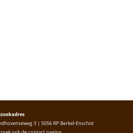
ezoekadres
ndhovenseweg 3 | 5056 RP Berkel-Enschot
zoek ook de
contact
pagina