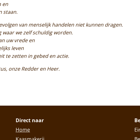
n en
n staan.
 gevolgen van menselijk handelen niet kunnen dragen.
 waar we zelf schuldig worden.
an uw vrede en
lijks leven
it te zetten in gebed en actie.
stus, onze Redder en Heer.
Direct naar
B
Home
Ei
Kaasmakerij
Be