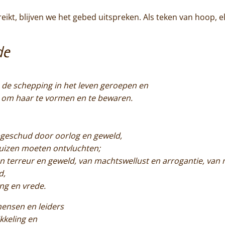
eikt, blijven we het gebed uitspreken. Als teken van hoop, 
De abdij
Actueel
de
Monnik worden
 de schepping in het leven geroepen en
Contact
om haar te vormen en te bewaren.
pgeschud door oorlog en geweld,
uizen moeten ontvluchten;
an terreur en geweld, van machtswellust en arrogantie, van m
d,
ing en vrede.
ensen en leiders
kkeling en