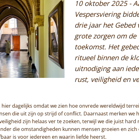
10 oktober 2025 - A
Jammakerij
Vespersviering bidde
De kloosterwinkel
drie jaar het Gebed
grote zorgen om de 
toekomst. Het gebed 
ritueel binnen de k
uitnodiging aan iede
rust, veiligheid en 
 hier dagelijks omdat we zien hoe onvrede wereldwijd terre
nsen die uit zijn op strijd of conflict. Daarnaast merken we
veiligheid zijn helaas ver te zoeken, terwijl we die juist ha
Home
 onder die omstandigheden kunnen mensen groeien en zich 
baar is voor iedereen en waarin liefde heerst.
Trappisten