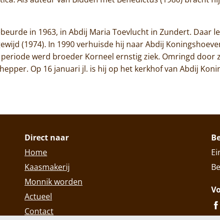
ebeurde in 1963, in Abdij Maria Toevlucht in Zundert. Daar le
gewijd (1974). In 1990 verhuisde hij naar Abdij Koningshoeven.
n periode werd broeder Korneel ernstig ziek. Omringd door 
chepper. Op 16 januari jl. is hij op het kerkhof van Abdij K
Direct naar
B
Home
Ei
Kaasmakerij
Be
Monnik worden
Vo
Actueel
Contact