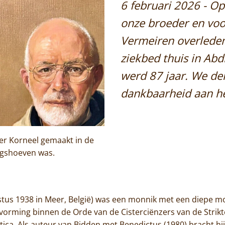
6 februari 2026 - Op
Jammakerij
onze broeder en voo
De kloosterwinkel
Vermeiren overleden.
ziekbed thuis in Abd
Home
werd 87 jaar. We d
Trappisten
dankbaarheid aan h
De abdij
Actueel
der Korneel gemaakt in de
ngshoeven was.
Monnik worden
Contact
stus 1938 in Meer, België) was een monnik met een diepe mo
 vorming binnen de Orde van de Cisterciënzers van de Strik
ca. Als auteur van Bidden met Benedictus (1980) bracht hij