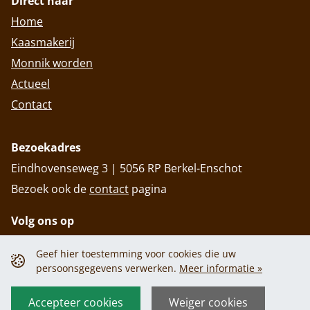
Direct naar
Home
Kaasmakerij
Monnik worden
Actueel
Contact
Bezoekadres
Eindhovenseweg 3 | 5056 RP Berkel-Enschot
Bezoek ook de
contact
pagina
Volg ons op
Geef hier toestemming voor cookies die uw
persoonsgegevens verwerken.
Meer informatie »
Privacy policy
Cookiebeleid
Privacy policy
Cookiebeleid
Accepteer cookies
Weiger cookies