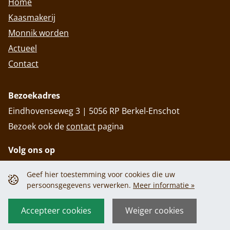
Home
Kaasmakerij
Monnik worden
Actueel
Contact
Bezoekadres
Eindhovenseweg 3 | 5056 RP Berkel-Enschot
Bezoek ook de
contact
pagina
Volg ons op
Geef hier toestemming voor cookies die uw
persoonsgegevens verwerken.
Meer informatie »
Privacy policy
Cookiebeleid
Privacy policy
Cookiebeleid
Accepteer cookies
Weiger cookies
© 2026 Abdij Onze Lieve Vrouw van Koningshoeven