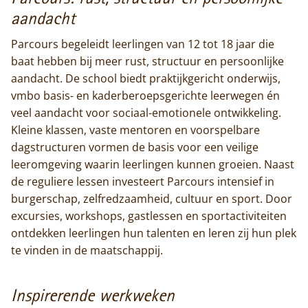
aandacht
Parcours begeleidt leerlingen van 12 tot 18 jaar die
Home
baat hebben bij meer rust, structuur en persoonlijke
aandacht. De school biedt praktijkgericht onderwijs,
Trappisten
vmbo basis- en kaderberoepsgerichte leerwegen én
veel aandacht voor sociaal-emotionele ontwikkeling.
De abdij
Kleine klassen, vaste mentoren en voorspelbare
dagstructuren vormen de basis voor een veilige
Actueel
leeromgeving waarin leerlingen kunnen groeien. Naast
de reguliere lessen investeert Parcours intensief in
Monnik worden
burgerschap, zelfredzaamheid, cultuur en sport. Door
excursies, workshops, gastlessen en sportactiviteiten
Contact
ontdekken leerlingen hun talenten en leren zij hun plek
te vinden in de maatschappij.
Inspirerende werkweken