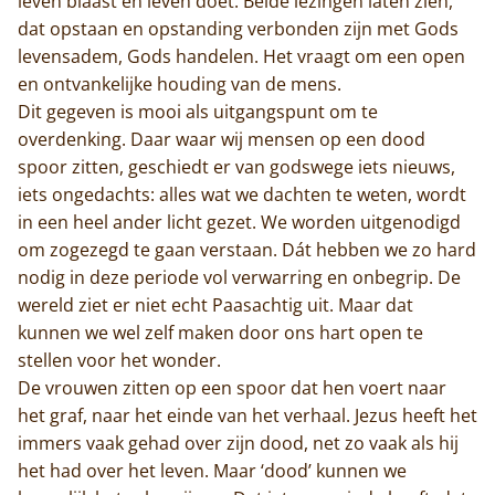
leven blaast en leven doet. Beide lezingen laten zien,
dat opstaan en opstanding verbonden zijn met Gods
levensadem, Gods handelen. Het vraagt om een open
en ontvankelijke houding van de mens.
Dit gegeven is mooi als uitgangspunt om te
overdenking. Daar waar wij mensen op een dood
spoor zitten, geschiedt er van godswege iets nieuws,
iets ongedachts: alles wat we dachten te weten, wordt
in een heel ander licht gezet. We worden uitgenodigd
om zogezegd te gaan verstaan. Dát hebben we zo hard
nodig in deze periode vol verwarring en onbegrip. De
wereld ziet er niet echt Paasachtig uit. Maar dat
kunnen we wel zelf maken door ons hart open te
stellen voor het wonder.
De vrouwen zitten op een spoor dat hen voert naar
Home
het graf, naar het einde van het verhaal. Jezus heeft het
immers vaak gehad over zijn dood, net zo vaak als hij
Trappisten
het had over het leven. Maar ‘dood’ kunnen we