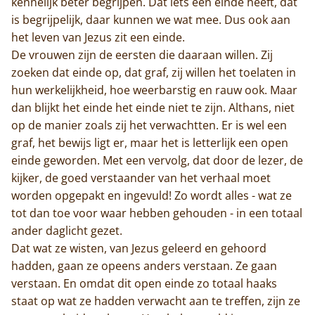
kennelijk beter begrijpen. Dat iets een einde heeft, dat
De abdij
is begrijpelijk, daar kunnen we wat mee. Dus ook aan
het leven van Jezus zit een einde.
Actueel
De vrouwen zijn de eersten die daaraan willen. Zij
zoeken dat einde op, dat graf, zij willen het toelaten in
Monnik worden
hun werkelijkheid, hoe weerbarstig en rauw ook. Maar
Contact
dan blijkt het einde het einde niet te zijn. Althans, niet
op de manier zoals zij het verwachtten. Er is wel een
graf, het bewijs ligt er, maar het is letterlijk een open
einde geworden. Met een vervolg, dat door de lezer, de
kijker, de goed verstaander van het verhaal moet
worden opgepakt en ingevuld! Zo wordt alles - wat ze
tot dan toe voor waar hebben gehouden - in een totaal
ander daglicht gezet.
Dat wat ze wisten, van Jezus geleerd en gehoord
hadden, gaan ze opeens anders verstaan. Ze gaan
verstaan. En omdat dit open einde zo totaal haaks
staat op wat ze hadden verwacht aan te treffen, zijn ze