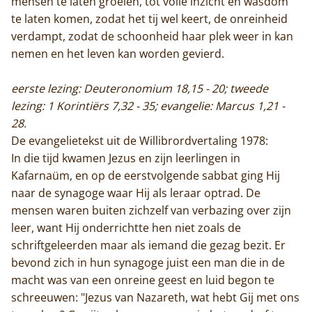
mensen te laten groeien, tot volle inzicht en wasdom
te laten komen, zodat het tij wel keert, de onreinheid
verdampt, zodat de schoonheid haar plek weer in kan
nemen en het leven kan worden gevierd.
eerste lezing: Deuteronomium 18,15 - 20; tweede
lezing: 1 Korintiërs 7,32 - 35; evangelie: Marcus 1,21 -
28.
De evangelietekst uit de Willibrordvertaling 1978:
In die tijd kwamen Jezus en zijn leerlingen in
Kafarnaüm, en op de eerstvolgende sabbat ging Hij
naar de synagoge waar Hij als leraar optrad. De
mensen waren buiten zichzelf van verbazing over zijn
leer, want Hij onderrichtte hen niet zoals de
schriftgeleerden maar als iemand die gezag bezit. Er
bevond zich in hun synagoge juist een man die in de
macht was van een onreine geest en luid begon te
schreeuwen: "Jezus van Nazareth, wat hebt Gij met ons