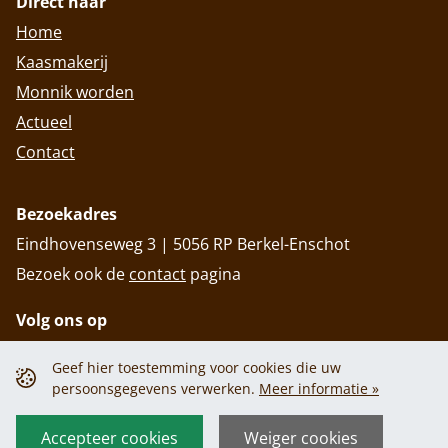
Direct naar
Home
Kaasmakerij
Monnik worden
Actueel
Contact
Bezoekadres
Eindhovenseweg 3 | 5056 RP Berkel-Enschot
Bezoek ook de
contact
pagina
Volg ons op
Geef hier toestemming voor cookies die uw
persoonsgegevens verwerken.
Meer informatie »
Privacy policy
Cookiebeleid
Privacy policy
Cookiebeleid
Accepteer cookies
Weiger cookies