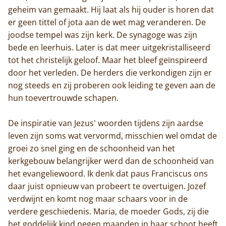
Home
geheim van gemaakt. Hij laat als hij ouder is horen dat
er geen tittel of jota aan de wet mag veranderen. De
Trappisten
joodse tempel was zijn kerk. De synagoge was zijn
bede en leerhuis. Later is dat meer uitgekristalliseerd
De abdij
tot het christelijk geloof. Maar het bleef geïnspireerd
door het verleden. De herders die verkondigen zijn er
Actueel
nog steeds en zij proberen ook leiding te geven aan de
hun toevertrouwde schapen.
Monnik worden
De inspiratie van Jezus' woorden tijdens zijn aardse
Contact
leven zijn soms wat vervormd, misschien wel omdat de
groei zo snel ging en de schoonheid van het
kerkgebouw belangrijker werd dan de schoonheid van
het evangeliewoord. Ik denk dat paus Franciscus ons
daar juist opnieuw van probeert te overtuigen. Jozef
verdwijnt en komt nog maar schaars voor in de
verdere geschiedenis. Maria, de moeder Gods, zij die
het goddelijk kind negen maanden in haar schoot heeft