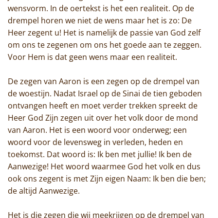
wensvorm. In de oertekst is het een realiteit. Op de
drempel horen we niet de wens maar het is zo: De
Heer zegent u! Het is namelijk de passie van God zelf
om ons te zegenen om ons het goede aan te zeggen.
Voor Hem is dat geen wens maar een realiteit.
Home
De zegen van Aaron is een zegen op de drempel van
de woestijn. Nadat Israel op de Sinai de tien geboden
Trappisten
ontvangen heeft en moet verder trekken spreekt de
Heer God Zijn zegen uit over het volk door de mond
De abdij
van Aaron. Het is een woord voor onderweg; een
woord voor de levensweg in verleden, heden en
Actueel
toekomst. Dat woord is: Ik ben met jullie! Ik ben de
Aanwezige! Het woord waarmee God het volk en dus
Monnik worden
ook ons zegent is met Zijn eigen Naam: Ik ben die ben;
Contact
de altijd Aanwezige.
Het is die zegen die wij meekrijgen op de drempel van