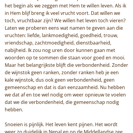
het begin als we zeggen met Hem te willen leven. Als ik
in Hem blijf breng ik veel vrucht voort. Dat willen we
toch, vruchtbaar zijn? We willen het leven toch vieren?
Laten we proberen eens wat namen te geven aan die
vruchten: liefde, lankmoedigheid, goedheid, trouw,
vriendschap, zachtmoedigheid, dienstbaarheid,
nabijheid. Ik zou nog uren door kunnen gaan met
Home
woorden op te sommen die staan voor goed en mooi.
Maar het belangrijkste blijft die verbondenheid. Zonder
Trappisten
de wijnstok geen ranken, zonder ranken heb je een
kale wijnstok, dus ook geen verbondenheid, geen
De abdij
gemeenschap en dat is dan eenzaamheid. Nu hebben
we dat af en toe wel nodig om weer opnieuw te voelen
Actueel
dat we die verbondenheid, die gemeenschap nodig
hebben.
Monnik worden
Contact
Snoeien is pijnlijk. Het leven kent pijnen. Het wordt
weer zo duidelijk in Nepal en op de Middellandse zee.