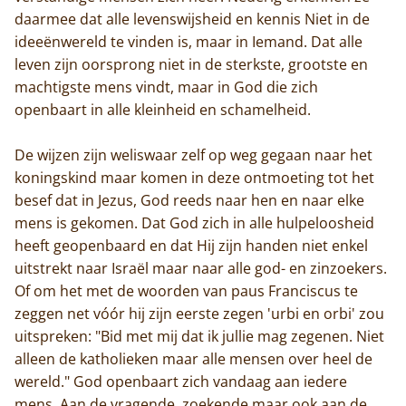
daarmee dat alle levenswijsheid en kennis Niet in de
ideeënwereld te vinden is, maar in Iemand. Dat alle
leven zijn oorsprong niet in de sterkste, grootste en
machtigste mens vindt, maar in God die zich
openbaart in alle kleinheid en schamelheid.
De wijzen zijn weliswaar zelf op weg gegaan naar het
koningskind maar komen in deze ontmoeting tot het
besef dat in Jezus, God reeds naar hen en naar elke
mens is gekomen. Dat God zich in alle hulpeloosheid
heeft geopenbaard en dat Hij zijn handen niet enkel
uitstrekt naar Israël maar naar alle god- en zinzoekers.
Of om het met de woorden van paus Franciscus te
zeggen net vóór hij zijn eerste zegen 'urbi en orbi' zou
uitspreken: "Bid met mij dat ik jullie mag zegenen. Niet
Home
alleen de katholieken maar alle mensen over heel de
wereld." God openbaart zich vandaag aan iedere
Trappisten
mens. Aan de vragende, zoekende maar ook aan de