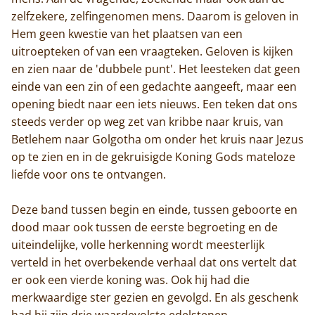
De abdij
zelfzekere, zelfingenomen mens. Daarom is geloven in
Hem geen kwestie van het plaatsen van een
Actueel
uitroepteken of van een vraagteken. Geloven is kijken
en zien naar de 'dubbele punt'. Het leesteken dat geen
Monnik worden
einde van een zin of een gedachte aangeeft, maar een
opening biedt naar een iets nieuws. Een teken dat ons
Contact
steeds verder op weg zet van kribbe naar kruis, van
Betlehem naar Golgotha om onder het kruis naar Jezus
op te zien en in de gekruisigde Koning Gods mateloze
liefde voor ons te ontvangen.
Deze band tussen begin en einde, tussen geboorte en
dood maar ook tussen de eerste begroeting en de
uiteindelijke, volle herkenning wordt meesterlijk
verteld in het overbekende verhaal dat ons vertelt dat
er ook een vierde koning was. Ook hij had die
merkwaardige ster gezien en gevolgd. En als geschenk
had hij zijn drie waardevolste edelstenen