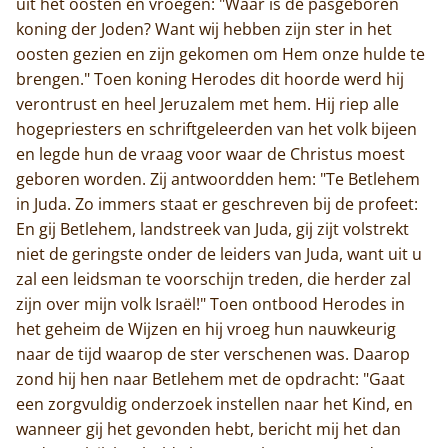
uit het oosten en vroegen: "Waar is de pasgeboren
koning der Joden? Want wij hebben zijn ster in het
oosten gezien en zijn gekomen om Hem onze hulde te
brengen." Toen koning Herodes dit hoorde werd hij
verontrust en heel Jeruzalem met hem. Hij riep alle
hogepriesters en schriftgeleerden van het volk bijeen
en legde hun de vraag voor waar de Christus moest
geboren worden. Zij antwoordden hem: "Te Betlehem
in Juda. Zo immers staat er geschreven bij de profeet:
En gij Betlehem, landstreek van Juda, gij zijt volstrekt
niet de geringste onder de leiders van Juda, want uit u
zal een leidsman te voorschijn treden, die herder zal
zijn over mijn volk Israël!" Toen ontbood Herodes in
het geheim de Wijzen en hij vroeg hun nauwkeurig
naar de tijd waarop de ster verschenen was. Daarop
zond hij hen naar Betlehem met de opdracht: "Gaat
een zorgvuldig onderzoek instellen naar het Kind, en
wanneer gij het gevonden hebt, bericht mij het dan