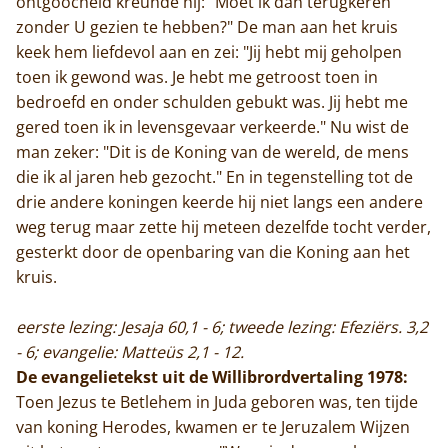
ontgoocheld kreunde hij: "Moet ik dan terugkeren
zonder U gezien te hebben?" De man aan het kruis
keek hem liefdevol aan en zei: "Jij hebt mij geholpen
toen ik gewond was. Je hebt me getroost toen in
bedroefd en onder schulden gebukt was. Jij hebt me
gered toen ik in levensgevaar verkeerde." Nu wist de
man zeker: "Dit is de Koning van de wereld, de mens
die ik al jaren heb gezocht." En in tegenstelling tot de
drie andere koningen keerde hij niet langs een andere
weg terug maar zette hij meteen dezelfde tocht verder,
gesterkt door de openbaring van die Koning aan het
kruis.
eerste lezing: Jesaja 60,1 - 6; tweede lezing: Efeziërs. 3,2
- 6; evangelie: Matteüs 2,1 - 12.
De evangelietekst uit de Willibrordvertaling 1978:
Toen Jezus te Betlehem in Juda geboren was, ten tijde
van koning Herodes, kwamen er te Jeruzalem Wijzen