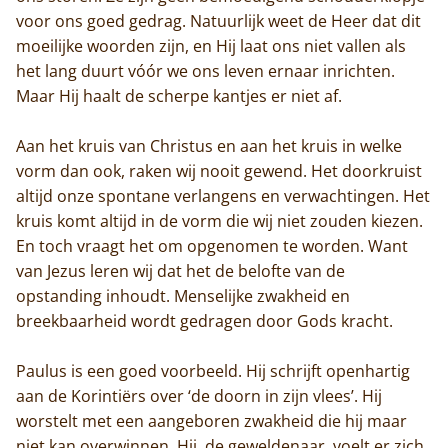
Trappisten
voor ons goed gedrag. Natuurlijk weet de Heer dat dit
moeilijke woorden zijn, en Hij laat ons niet vallen als
De abdij
het lang duurt vóór we ons leven ernaar inrichten.
Maar Hij haalt de scherpe kantjes er niet af.
Actueel
Aan het kruis van Christus en aan het kruis in welke
Monnik worden
vorm dan ook, raken wij nooit gewend. Het doorkruist
altijd onze spontane verlangens en verwachtingen. Het
Contact
kruis komt altijd in de vorm die wij niet zouden kiezen.
En toch vraagt het om opgenomen te worden. Want
van Jezus leren wij dat het de belofte van de
opstanding inhoudt. Menselijke zwakheid en
breekbaarheid wordt gedragen door Gods kracht.
Paulus is een goed voorbeeld. Hij schrijft openhartig
aan de Korintiërs over ‘de doorn in zijn vlees’. Hij
worstelt met een aangeboren zwakheid die hij maar
niet kan overwinnen. Hij, de geweldenaar, voelt er zich