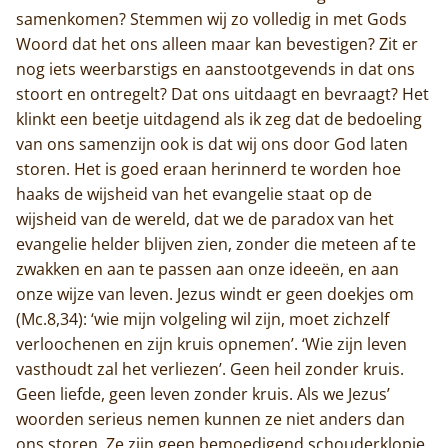
samenkomen? Stemmen wij zo volledig in met Gods
Woord dat het ons alleen maar kan bevestigen? Zit er
nog iets weerbarstigs en aanstootgevends in dat ons
stoort en ontregelt? Dat ons uitdaagt en bevraagt? Het
klinkt een beetje uitdagend als ik zeg dat de bedoeling
van ons samenzijn ook is dat wij ons door God laten
storen. Het is goed eraan herinnerd te worden hoe
haaks de wijsheid van het evangelie staat op de
wijsheid van de wereld, dat we de paradox van het
evangelie helder blijven zien, zonder die meteen af te
zwakken en aan te passen aan onze ideeën, en aan
onze wijze van leven. Jezus windt er geen doekjes om
(Mc.8,34): ‘wie mijn volgeling wil zijn, moet zichzelf
verloochenen en zijn kruis opnemen’. ‘Wie zijn leven
vasthoudt zal het verliezen’. Geen heil zonder kruis.
Geen liefde, geen leven zonder kruis. Als we Jezus’
Home
woorden serieus nemen kunnen ze niet anders dan
ons storen. Ze zijn geen bemoedigend schouderklopje