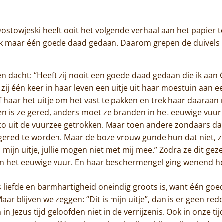
Jammakerij
Dostowjeski heeft ooit het volgende verhaal aan het papier t
De kloosterwinkel
ook maar één goede daad gedaan. Daarom grepen de duivels 
 dacht: “Heeft zij nooit een goede daad gedaan die ik aan
zij één keer in haar leven een uitje uit haar moestuin aan
 haar het uitje om het vast te pakken en trek haar daaraan n
ken is ze gered, anders moet ze branden in het eeuwige vuur
e zo uit de vuurzee getrokken. Maar toen andere zondaars da
ered te worden. Maar de boze vrouw gunde hun dat niet, z
 is mijn uitje, jullie mogen niet met mij mee.” Zodra ze dit gez
 in het eeuwige vuur. En haar beschermengel ging wenend h
ods liefde en barmhartigheid oneindig groots is, want één goe
ar blijven we zeggen: “Dit is mijn uitje”, dan is er geen red
n Jezus tijd geloofden niet in de verrijzenis. Ook in onze tijd