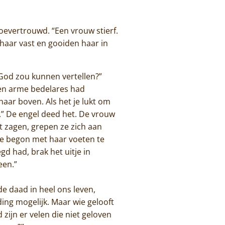
oevertrouwd. “Een vrouw stierf.
haar vast en gooiden haar in
 God zou kunnen vertellen?”
 een arme bedelares had
aar boven. Als het je lukt om
.” De engel deed het. De vrouw
t zagen, grepen ze zich aan
e begon met haar voeten te
egd had, brak het uitje in
een.”
de daad in heel ons leven,
ding mogelijk. Maar wie gelooft
 zijn er velen die niet geloven