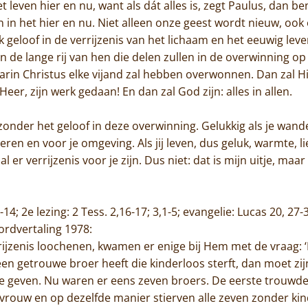
t leven hier en nu, want als dát alles is, zegt Paulus, dan 
 in het hier en nu. Niet alleen onze geest wordt nieuw, ook 
 geloof in de verrijzenis van het lichaam en het eeuwig leven
 de lange rij van hen die delen zullen in de overwinning op d
arin Christus elke vijand zal hebben overwonnen. Dan zal H
eer, zijn werk gedaan! En dan zal God zijn: alles in allen.
nder het geloof in deze overwinning. Gelukkig als je wandelt 
eren en voor je omgeving. Als jij leven, dus geluk, warmte, 
al er verrijzenis voor je zijn. Dus niet: dat is mijn uitje, maar
14; 2e lezing: 2 Tess. 2,16-17; 3,1-5; evangelie: Lucas 20, 27-
rordvertaling 1978:
ijzenis loochenen, kwamen er enige bij Hem met de vraag: ‘M
een getrouwe broer heeft die kinderloos sterft, dan moet z
te geven. Nu waren er eens zeven broers. De eerste trouwde 
ouw en op dezelfde manier stierven alle zeven zonder kinde