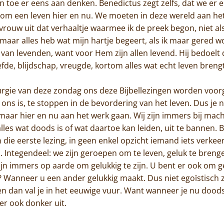
en toe er eens aan denken. Benedictus zegt zelfs, dat we er
 om een leven hier en nu. We moeten in deze wereld aan het
Actueel
vrouw uit dat verhaaltje waarmee ik de preek begon, niet als
 maar alles heb wat mijn hartje begeert, als ik maar gered wo
Monnik worden
an levenden, want voor Hem zijn allen levend. Hij bedoelt
Contact
efde, blijdschap, vreugde, kortom alles wat echt leven breng
turgie van deze zondag ons deze Bijbellezingen worden voorg
 ons is, te stoppen in de bevordering van het leven. Dus je n
 maar hier en nu aan het werk gaan. Wij zijn immers bij macht
es wat doods is of wat daartoe kan leiden, uit te bannen. B
n die eerste lezing, in geen enkel opzicht iemand iets verke
. Integendeel: we zijn geroepen om te leven, geluk te bre
zijn immers op aarde om gelukkig te zijn. U bent er ook om ge
 Wanneer u een ander gelukkig maakt. Dus niet egoïstisch ze
 en dan val je in het eeuwige vuur. Want wanneer je nu dood
ter ook donker uit.