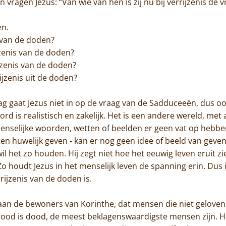
n vragen Jezus: “Van wie van hen is zij nu bij verrijzenis de
en.
is van de doden?
jzenis van de doden?
ijzenis van de doden?
rijzenis uit de doden?
ag gaat Jezus niet in op de vraag van de Sadduceeën, dus oo
ord is realistisch en zakelijk. Het is een andere wereld, m
 menselijke woorden, wetten of beelden er geen vat op hebbe
n huwelijk geven - kan er nog geen idee of beeld van geve
l het zo houden. Hij zegt niet hoe het eeuwig leven eruit zie
o houdt Jezus in het menselijk leven de spanning erin. Dus 
Home
rijzenis van de doden is.
Trappisten
ef aan de bewoners van Korinthe, dat mensen die niet gelove
dood is dood, de meest beklagenswaardigste mensen zijn. H
De abdij