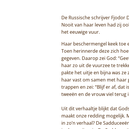
De Russische schrijver Fjodor 
Nooit van haar leven had zij 
het eeuwige vuur.
Haar beschermengel keek toe en
Toen herinnerde deze zich hoe 
gegeven. Daarop zei God: “Geef
haar zo uit de vuurzee te trek
pakte het uitje en bijna was z
haar vast om samen met haar g
trappen en zei: “Blijf er af, dat
tweeën en de vrouw viel terug
Uit dit verhaaltje blijkt dat G
maakt onze redding mogelijk. Ma
in zo’n verhaal? De Sadduceeën i