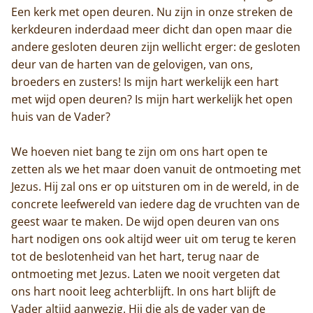
Een kerk met open deuren. Nu zijn in onze streken de
kerkdeuren inderdaad meer dicht dan open maar die
andere gesloten deuren zijn wellicht erger: de gesloten
deur van de harten van de gelovigen, van ons,
broeders en zusters! Is mijn hart werkelijk een hart
Home
met wijd open deuren? Is mijn hart werkelijk het open
huis van de Vader?
Trappisten
We hoeven niet bang te zijn om ons hart open te
De abdij
zetten als we het maar doen vanuit de ontmoeting met
Jezus. Hij zal ons er op uitsturen om in de wereld, in de
Actueel
concrete leefwereld van iedere dag de vruchten van de
geest waar te maken. De wijd open deuren van ons
Monnik worden
hart nodigen ons ook altijd weer uit om terug te keren
Contact
tot de beslotenheid van het hart, terug naar de
ontmoeting met Jezus. Laten we nooit vergeten dat
ons hart nooit leeg achterblijft. In ons hart blijft de
Vader altijd aanwezig. Hij die als de vader van de