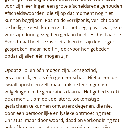
voor zijn leerlingen een grote afscheidsrede gehouden.
De abdij
Afscheidswoorden, die zij op dat moment nog niet
kunnen begrijpen. Pas na de verrijzenis, verlicht door
Actueel
de heilige Geest, komen zij tot het begrip van wat Jezus
voor zijn dood gezegd en gedaan heeft. Bij het Laatste
Monnik worden
Avondmaal heeft Jezus niet alleen tot zijn leerlingen
gesproken, maar heeft hij ook voor hen gebeden:
Contact
opdat zij allen één mogen zijn.
Opdat zij allen één mogen zijn. Eensgezind,
gezamenlijk, en als één gemeenschap. Niet alleen de
twaalf apostelen zelf, maar ook de leerlingen en
volgelingen in de generaties daarna. Het gebed strekt
de armen uit om ook de latere, toekomstige
geslachten te kunnen omvatten: degenen, die niet
door een persoonlijke en fysieke ontmoeting met
Christus, maar door woord, daad en verkondiging tot
geloof komen. Opdat ook zij allen één mogen zijn.