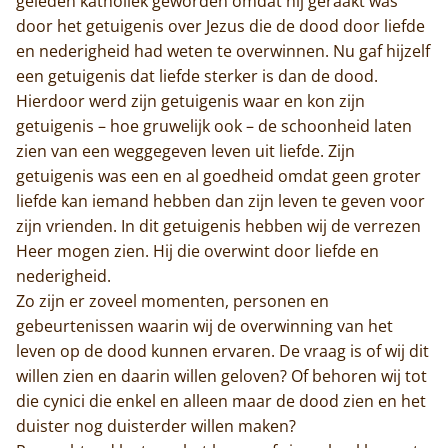
geleden katholiek geworden omdat hij geraakt was
door het getuigenis over Jezus die de dood door liefde
en nederigheid had weten te overwinnen. Nu gaf hijzelf
een getuigenis dat liefde sterker is dan de dood.
Hierdoor werd zijn getuigenis waar en kon zijn
getuigenis – hoe gruwelijk ook – de schoonheid laten
zien van een weggegeven leven uit liefde. Zijn
Home
getuigenis was een en al goedheid omdat geen groter
liefde kan iemand hebben dan zijn leven te geven voor
Trappisten
zijn vrienden. In dit getuigenis hebben wij de verrezen
Heer mogen zien. Hij die overwint door liefde en
De abdij
nederigheid.
Zo zijn er zoveel momenten, personen en
Actueel
gebeurtenissen waarin wij de overwinning van het
leven op de dood kunnen ervaren. De vraag is of wij dit
Monnik worden
willen zien en daarin willen geloven? Of behoren wij tot
die cynici die enkel en alleen maar de dood zien en het
Contact
duister nog duisterder willen maken?