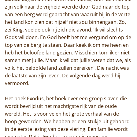
zijn volk naar de vrijheid voerde door God naar de top
van een berg werd gebracht van waaruit hij in de verte
het land kon zien dat hijzelf niet zou binnengaan. Zo,
zei King, voelde ook hij zich die avond. ‘Ik wil slechts
Gods wil doen. En God heeft het me vergund om op de
top van de berg te staan. Daar keek ik om me heen en
heb het beloofde land gezien. Misschien kom ik er niet
samen met jullie. Maar ik wil dat jullie weten dat we, als
volk, het beloofde land zullen bereiken’. Die nacht was
de laatste van zijn leven. De volgende dag werd hij
vermoord.
Het boek Exodus, het boek over een groep slaven die
wordt bevrijd uit het machtigste rijk van de oude
wereld. Het is voor velen het grote verhaal van de
hoop geworden. We hebben er een stukje uit gehoord
in de eerste lezing van deze viering. Een familie wordt
een natie. Dat is Exodus, maar er is meer: de