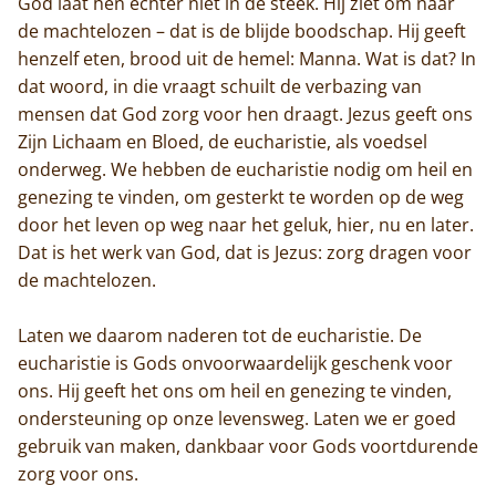
God laat hen echter niet in de steek. Hij ziet om naar
De abdij
de machtelozen – dat is de blijde boodschap. Hij geeft
henzelf eten, brood uit de hemel: Manna. Wat is dat? In
Actueel
dat woord, in die vraagt schuilt de verbazing van
mensen dat God zorg voor hen draagt. Jezus geeft ons
Monnik worden
Zijn Lichaam en Bloed, de eucharistie, als voedsel
Contact
onderweg. We hebben de eucharistie nodig om heil en
genezing te vinden, om gesterkt te worden op de weg
door het leven op weg naar het geluk, hier, nu en later.
Dat is het werk van God, dat is Jezus: zorg dragen voor
de machtelozen.
Laten we daarom naderen tot de eucharistie. De
eucharistie is Gods onvoorwaardelijk geschenk voor
ons. Hij geeft het ons om heil en genezing te vinden,
ondersteuning op onze levensweg. Laten we er goed
gebruik van maken, dankbaar voor Gods voortdurende
zorg voor ons.