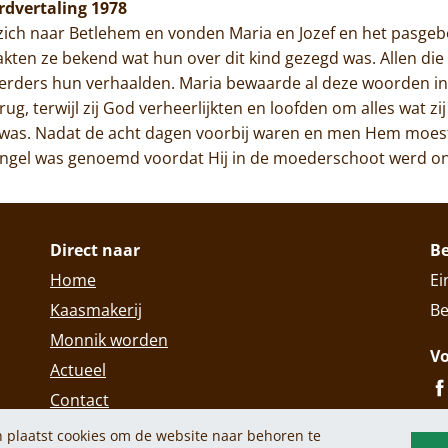
ordvertaling 1978
 zich naar Betlehem en vonden Maria en Jozef en het pasgebo
kten ze bekend wat hun over dit kind gezegd was. Allen di
rders hun verhaalden. Maria bewaarde al deze woorden in 
rug, terwijl zij God verheerlijkten en loofden om alles wat 
d was. Nadat de acht dagen voorbij waren en men Hem moest 
 engel was genoemd voordat Hij in de moederschoot werd o
Direct naar
B
Home
Ei
Kaasmakerij
Be
Monnik worden
Vo
Actueel
Contact
 plaatst cookies om de website naar behoren te