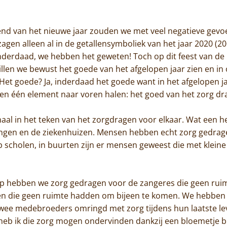
Jammakerij
end van het nieuwe jaar zouden we met veel negatieve gevo
De kloosterwinkel
agen alleen al in de getallensymboliek van het jaar 2020 (2
nderdaad, we hebben het geweten! Toch op dit feest van de
len we bewust het goede van het afgelopen jaar zien en in
Het goede? Ja, inderdaad het goede want in het afgelopen ja
een één element naar voren halen: het goed van het zorg dr
aal in het teken van het zorgdragen voor elkaar. Wat een h
llingen en de ziekenhuizen. Mensen hebben echt zorg gedra
scholen, in buurten zijn er mensen geweest die met klein
p hebben we zorg gedragen voor de zangeres die geen rui
 die geen ruimte hadden om bijeen te komen. We hebben
ee medebroeders omringd met zorg tijdens hun laatste lev
heb ik die zorg mogen ondervinden dankzij een bloemetje bij