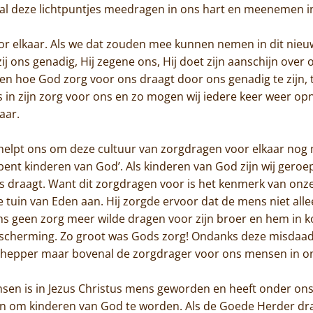
e al deze lichtpuntjes meedragen in ons hart en meenemen in
or elkaar. Als we dat zouden mee kunnen nemen in dit nieu
j ons genadig, Hij zegene ons, Hij doet zijn aanschijn over o
Home
en hoe God zorg voor ons draagt door ons genadig te zijn, 
ns in zijn zorg voor ons en zo mogen wij iedere keer weer opn
Trappisten
aar.
De abdij
helpt ons om deze cultuur van zorgdragen voor elkaar nog 
U bent kinderen van God’. Als kinderen van God zijn wij gero
Actueel
 draagt. Want dit zorgdragen voor is het kenmerk van onze
de tuin van Eden aan. Hij zorgde ervoor dat de mens niet alle
Monnik worden
ns geen zorg meer wilde dragen voor zijn broer en hem in 
escherming. Zo groot was Gods zorg! Ondanks deze misdaad
Contact
 schepper maar bovenal de zorgdrager voor ons mensen in o
sen is in Jezus Christus mens geworden en heeft onder ons 
 om kinderen van God te worden. Als de Goede Herder dra