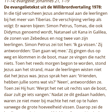
11-14; evangelie: Johannes 21, 1-19
De evangelietekst uit de Willibrordvertaling 1978:
In die tijd verscheen Jezus andermaal aan de leerlingen
bij het meer van Tiberias. De verschijning verliep als
volgt: Er waren bijeen: Simon Petrus, Tomas, die ook
Didymus genoemd wordt, Natanael uit Kana in Galilea,
de zonen van Zebedeus en nog twee van zijn
leerlingen. Simon Petrus zei tot hen: ‘Ik ga vissen.’ Zij
antwoordden: ‘Dan gaan wij mee.’ Zij gingen dus op
weg en klommen in de boot, maar ze vingen die nacht
niets. Toen het reeds morgen begon te worden, stond
Jezus aan het strand, maar de leerlingen wisten niet
dat het Jezus was. Jezus sprak hen aan: ‘Vrienden,
hebben jullie soms wat vis?’ ‘Neen’, antwoordden ze.
Toen zei Hij hun: ‘Werpt het net uit rechts van de boot,
daar zult ge iets vangen.’ Nadat ze dit gedaan hadden,
waren ze niet meer bij machte het net op te halen
vanwege de grote hoeveelheid vissen. Daarop zei de