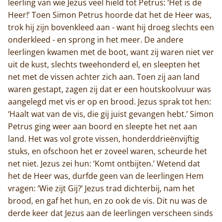
leerling van wie Jezus veel hield tot Petrus: ‘Het is de
Heer!’ Toen Simon Petrus hoorde dat het de Heer was,
trok hij zijn bovenkleed aan - want hij droeg slechts een
onderkleed - en sprong in het meer. De andere
leerlingen kwamen met de boot, want zij waren niet ver
uit de kust, slechts tweehonderd el, en sleepten het
net met de vissen achter zich aan. Toen zij aan land
waren gestapt, zagen zij dat er een houtskoolvuur was
aangelegd met vis er op en brood. Jezus sprak tot hen:
‘Haalt wat van de vis, die gij juist gevangen hebt.’ Simon
Petrus ging weer aan boord en sleepte het net aan
land. Het was vol grote vissen, honderddrieënvijftig
stuks, en ofschoon het er zoveel waren, scheurde het
net niet. Jezus zei hun: ‘Komt ontbijten.’ Wetend dat
het de Heer was, durfde geen van de leerlingen Hem
vragen: ‘Wie zijt Gij?’ Jezus trad dichterbij, nam het
brood, en gaf het hun, en zo ook de vis. Dit nu was de
derde keer dat Jezus aan de leerlingen verscheen sinds