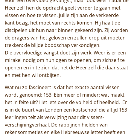
voor een overvloedige vangst, maar ook weer nadat de
Heer zelf hen de opdracht geeft verder te gaan met
vissen en hoe te vissen. Jullie zijn aan de verkeerde
kant bezig, het moet van rechts komen. Hij haalt de
discipelen uit hun naar binnen gekeerd zijn. Zij worden
de dragers van het geloven en zullen erop uit moeten
trekken: de blijde boodschap verkondigen.
Die overvloedige vangst doet zijn werk. Weer is er een
mirakel nodig om hun ogen te openen, om zichzelf te
openen en in te zien dat het de Heer zelf die daar staat
en met hen wil ontbijten.
Wat nu zo fascineert is dat het exacte aantal vissen
wordt genoemd: 153. Eén meer of minder: wat maakt
het in feite uit? Het iets over de volheid of heelheid. Er
is in de buurt van Londen een kostschool die altijd 153
leerlingen telt als verwijzing naar dit vissers-
verschijningverhaal. De rabbijnen hielden van
rekensommetjes en elke Hebreeuwse letter heeft een