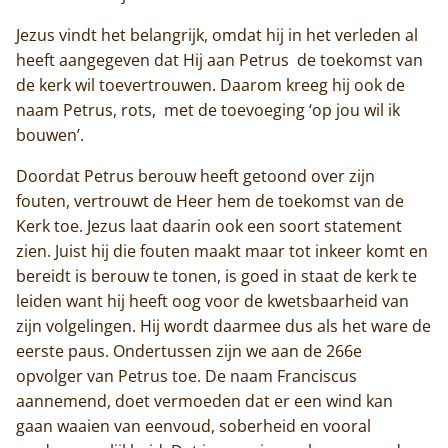
Trappisten
Jezus vindt het belangrijk, omdat hij in het verleden al
heeft aangegeven dat Hij aan Petrus de toekomst van
De abdij
de kerk wil toevertrouwen. Daarom kreeg hij ook de
naam Petrus, rots, met de toevoeging ‘op jou wil ik
Actueel
bouwen’.
Monnik worden
Doordat Petrus berouw heeft getoond over zijn
fouten, vertrouwt de Heer hem de toekomst van de
Contact
Kerk toe. Jezus laat daarin ook een soort statement
zien. Juist hij die fouten maakt maar tot inkeer komt en
bereidt is berouw te tonen, is goed in staat de kerk te
leiden want hij heeft oog voor de kwetsbaarheid van
zijn volgelingen. Hij wordt daarmee dus als het ware de
eerste paus. Ondertussen zijn we aan de 266e
opvolger van Petrus toe. De naam Franciscus
aannemend, doet vermoeden dat er een wind kan
gaan waaien van eenvoud, soberheid en vooral