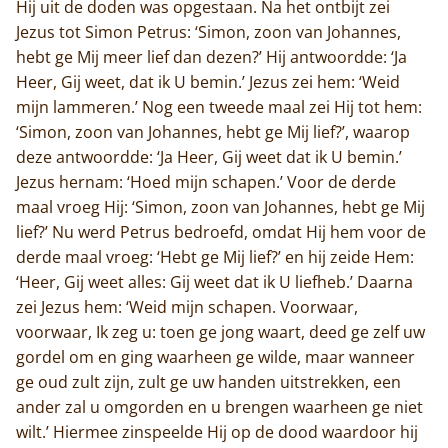
Hij uit de doden was opgestaan. Na het ontbijt zei
Jezus tot Simon Petrus: ‘Simon, zoon van Johannes,
hebt ge Mij meer lief dan dezen?’ Hij antwoordde: ‘Ja
Heer, Gij weet, dat ik U bemin.’ Jezus zei hem: ‘Weid
mijn lammeren.’ Nog een tweede maal zei Hij tot hem:
‘Simon, zoon van Johannes, hebt ge Mij lief?’, waarop
deze antwoordde: ‘Ja Heer, Gij weet dat ik U bemin.’
Jezus hernam: ‘Hoed mijn schapen.’ Voor de derde
maal vroeg Hij: ‘Simon, zoon van Johannes, hebt ge Mij
lief?’ Nu werd Petrus bedroefd, omdat Hij hem voor de
derde maal vroeg: ‘Hebt ge Mij lief?’ en hij zeide Hem:
‘Heer, Gij weet alles: Gij weet dat ik U liefheb.’ Daarna
zei Jezus hem: ‘Weid mijn schapen. Voorwaar,
voorwaar, Ik zeg u: toen ge jong waart, deed ge zelf uw
gordel om en ging waarheen ge wilde, maar wanneer
ge oud zult zijn, zult ge uw handen uitstrekken, een
ander zal u omgorden en u brengen waarheen ge niet
wilt.’ Hiermee zinspeelde Hij op de dood waardoor hij