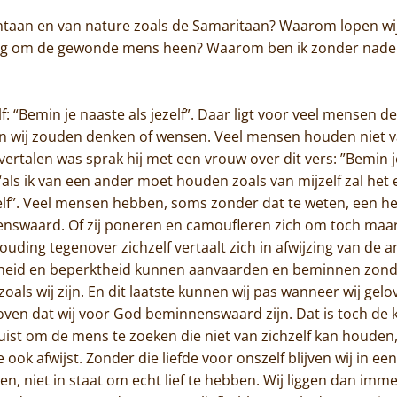
taan en van nature zoals de Samaritaan? Waarom lopen wij 
boog om de gewonde mens heen? Waarom ben ik zonder nade
 “Bemin je naaste als jezelf”. Daar ligt voor veel mensen de 
an wij zouden denken of wensen. Veel mensen houden niet va
ertalen was sprak hij met een vrouw over dit vers: ”Bemin je 
, “als ik van een ander moet houden zoals van mijzelf zal het
lf”. Veel mensen hebben, soms zonder dat te weten, een heke
nnenswaard. Of zij poneren en camoufleren zich om toch maa
ouding tegenover zichzelf vertaalt zich in afwijzing van de 
igheid en beperktheid kunnen aanvaarden en beminnen zonder
oals wij zijn. En dit laatste kunnen wij pas wanneer wij ge
loven dat wij voor God beminnenswaard zijn. Dat is toch de
uist om de mens te zoeken die niet van zichzelf kan houden, d
 ook afwijst. Zonder die liefde voor onszelf blijven wij in e
n, niet in staat om echt lief te hebben. Wij liggen dan imm