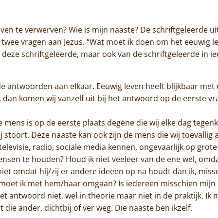
Jammakerij
en te verwerven? Wie is mijn naaste? De schriftgeleerde ui
De kloosterwinkel
e twee vragen aan Jezus. “Wat moet ik doen om het eeuwig le
 deze schriftgeleerde, maar ook van de schriftgeleerde in ie
de antwoorden aan elkaar. Eeuwig leven heeft blijkbaar met 
dan komen wij vanzelf uit bij het antwoord op de eerste vr
e mens is op de eerste plaats degene die wij elke dag tegen
j stoort. Deze naaste kan ook zijn de mens die wij toevallig
 televisie, radio, sociale media kennen, ongevaarlijk op grote
nsen te houden? Houd ik niet veeleer van de ene wel, omdat 
niet omdat hij/zij er andere ideeën op na houdt dan ik, mis
e moet ik met hem/haar omgaan? Is iedereen misschien mijn 
t antwoord niet, wel in theorie maar niet in de praktijk. Ik 
 die ander, dichtbij of ver weg. Die naaste ben ikzelf.