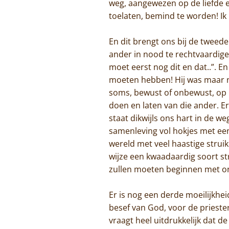
weg, aangewezen op de liefde e
toelaten, bemind te worden! Ik 
En dit brengt ons bij de twee
ander in nood te rechtvaardigen.
moet eerst nog dit en dat..”. E
moeten hebben! Hij was maar ni
soms, bewust of onbewust, op n
doen en laten van die ander. E
staat dikwijls ons hart in de w
samenleving vol hokjes met ee
wereld met veel haastige strui
wijze een kwaadaardig soort s
zullen moeten beginnen met on
Er is nog een derde moeilijkhei
besef van God, voor de priester
vraagt heel uitdrukkelijk dat 