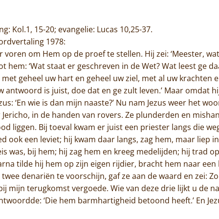
ing: Kol.1, 15-20; evangelie: Lucas 10,25-37.
rordvertaling 1978:
 voren om Hem op de proef te stellen. Hij zei: ‘Meester, w
tot hem: ‘Wat staat er geschreven in de Wet? Wat leest ge daa
met geheel uw hart en geheel uw ziel, met al uw krachten 
‘Uw antwoord is juist, doe dat en ge zult leven.’ Maar omdat hi
zus: ‘En wie is dan mijn naaste?’ Nu nam Jezus weer het woor
 Jericho, in de handen van rovers. Ze plunderden en mish
od liggen. Bij toeval kwam er juist een priester langs die weg
 ook een leviet; hij kwam daar langs, zag hem, maar liep 
 was, bij hem; hij zag hem en kreeg medelijden; hij trad op
rna tilde hij hem op zijn eigen rijdier, bracht hem naar ee
twee denariën te voorschijn, gaf ze aan de waard en zei: Z
bij mijn terugkomst vergoede. Wie van deze drie lijkt u de 
 antwoordde: ‘Die hem barmhartigheid betoond heeft.’ En Jezu