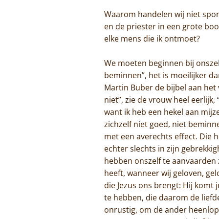
Waarom handelen wij niet spon
en de priester in een grote 
elke mens die ik ontmoet?
We moeten beginnen bij onszelf:
beminnen”, het is moeilijker d
Martin Buber de bijbel aan het v
niet”, zie de vrouw heel eerlijk
want ik heb een hekel aan mijze
zichzelf niet goed, niet bemi
met een averechts effect. Die h
echter slechts in zijn gebrekk
hebben onszelf te aanvaarden z
heeft, wanneer wij geloven, ge
die Jezus ons brengt: Hij komt j
te hebben, die daarom de liefde
onrustig, om de ander heenlope