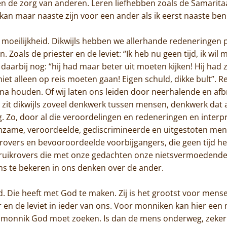
n de zorg van anderen. Leren liefhebben zoals de Samarita
kan maar naaste zijn voor een ander als ik eerst naaste ben
Home
de moeilijkheid. Dikwijls hebben we allerhande redenering
Trappisten
 Zoals de priester en de leviet: “Ik heb nu geen tijd, ik wil 
n daarbij nog: “hij had maar beter uit moeten kijken! Hij ha
De abdij
et alleen op reis moeten gaan! Eigen schuld, dikke bult”. R
a houden. Of wij laten ons leiden door neerhalende en afb
Actueel
r zit dikwijls zoveel denkwerk tussen mensen, denkwerk dat
eg. Zo, door al die veroordelingen en redeneringen en interpr
Monnik worden
nzame, veroordeelde, gediscrimineerde en uitgestoten me
Contact
krovers en bevooroordeelde voorbijgangers, die geen tijd h
truikrovers die met onze gedachten onze nietsvermoedende 
s te bekeren in ons denken over de ander.
d. Die heeft met God te maken. Zij is het grootst voor mens
 en de leviet in ieder van ons. Voor monniken kan hier een 
de monnik God moet zoeken. Is dan de mens onderweg, zeker 