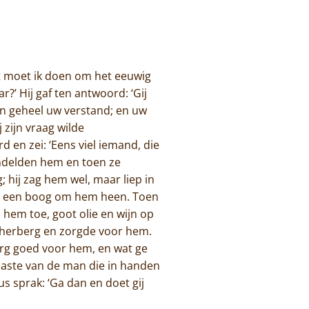
at moet ik doen om het eeuwig
r?’ Hij gaf ten antwoord: ‘Gij
en geheel uw verstand; en uw
j zijn vraag wilde
d en zei: ‘Eens viel iemand, die
andelden hem en toen ze
; hij zag hem wel, maar liep in
in een boog om hem heen. Toen
 hem toe, goot olie en wijn op
n herberg en zorgde voor hem.
org goed voor hem, en wat ge
naaste van de man die in handen
s sprak: ‘Ga dan en doet gij