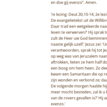
en doe gij evenzo”. Amen.
1e lezing: Deut.30,10-14; 2e lez
De evangelietekst uit de Willib
Daar trad een wetgeleerde naar
leven te verwerven?’ Hij sprak 
zult de Heer uw God beminnen 
naaste gelijk uzelf.’ Jezus zei: 
verantwoorden, sprak hij tot Je
op weg was van Jeruzalem naar
aftrokken, lieten ze hem half do
een boog om hem heen. Zo deed
kwam een Samaritaan die op reis
zijn wonden en verbond ze; daa
De volgende morgen haalde hij 
meer mocht besteden, zal ik u 
van de rovers gevallen is?’ Hij
evenzo.’