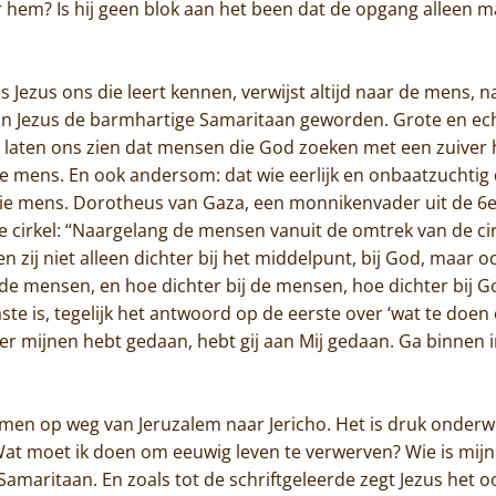
 hem? Is hij geen blok aan het been dat de opgang alleen ma
s Jezus ons die leert kennen, verwijst altijd naar de mens,
s in Jezus de barmhartige Samaritaan geworden. Grote en ec
d, laten ons zien dat mensen die God zoeken met een zuiver
e mens. En ook andersom: dat wie eerlijk en onbaatzuchtig
 die mens. Dorotheus van Gaza, een monnikenvader uit de 6e
de cirkel: “Naargelang de mensen vanuit de omtrek van de ci
 zij niet alleen dichter bij het middelpunt, bij God, maar oo
j de mensen, en hoe dichter bij de mensen, hoe dichter bij G
te is, tegelijk het antwoord op de eerste over ‘wat te doen
der mijnen hebt gedaan, hebt gij aan Mij gedaan. Ga binnen 
amen op weg van Jeruzalem naar Jericho. Het is druk onderweg
“Wat moet ik doen om eeuwig leven te verwerven? Wie is mij
Samaritaan. En zoals tot de schriftgeleerde zegt Jezus het o