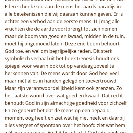
Eden schenk God aan de mens het aards paradijs in
alle betekenissen die wij daaraan kunnen geven. Er is
echter een verbod aan de eerste mens. Hij mag alle
vruchten die de aarde voortbrengt tot zich nemen
maar de boom van goed en kwaad, midden in de tuin,
moet hij ongemoeid laten. Deze ene boom behoort
God toe, en wel om begrijpelijke reden. Dit sterk
symbolisch verhaal uit het boek Genesis houdt ons
spiegel voor waarin ook tot op vandaag zoveel te
herkennen valt. De mens wordt door God heel veel
maar niét alles in handen gelegd en toevertrouwd.
Maar zijn verantwoordelijkheid kent ook grenzen. Zo
het laatste woord over wat goed en kwaad. Dat recht
behoudt God in zijn almachtige goedheid voor zichzelf.
En zo gebeurt het dat de mens op een bepaald
moment oog heeft en ziet wat hij niet heeft en daarbij
alles vergeet of spontaan over het hoofd ziet wat hem
wél geschonken is, En dat besef - dat God iets heeft wat