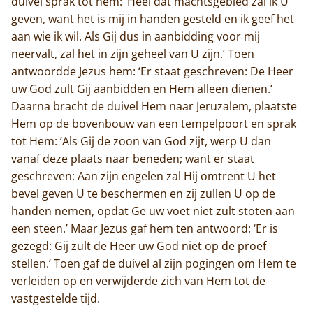
duivel sprak tot hem: ‘Heel dat machtsgebied zal ik U
geven, want het is mij in handen gesteld en ik geef het
aan wie ik wil. Als Gij dus in aanbidding voor mij
neervalt, zal het in zijn geheel van U zijn.’ Toen
antwoordde Jezus hem: ‘Er staat geschreven: De Heer
uw God zult Gij aanbidden en Hem alleen dienen.’
Daarna bracht de duivel Hem naar Jeruzalem, plaatste
Hem op de bovenbouw van een tempelpoort en sprak
tot Hem: ‘Als Gij de zoon van God zijt, werp U dan
vanaf deze plaats naar beneden; want er staat
geschreven: Aan zijn engelen zal Hij omtrent U het
bevel geven U te beschermen en zij zullen U op de
handen nemen, opdat Ge uw voet niet zult stoten aan
een steen.’ Maar Jezus gaf hem ten antwoord: ‘Er is
gezegd: Gij zult de Heer uw God niet op de proef
stellen.’ Toen gaf de duivel al zijn pogingen om Hem te
verleiden op en verwijderde zich van Hem tot de
vastgestelde tijd.