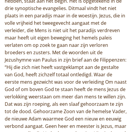
hebben, staat aan het begin. Het is opgetekend in de
drie synoptische evangelies. Ditmaal vindt het niet
plaats in een paradijs maar in de woestijn. Jezus, die in
volle vrijheid het tweegevecht aangaat met de
verleider, die Mens is niet uit het paradijs verdreven
maar heeft uit eigen beweging het hemels paleis
verlaten om op zoek te gaan naar zijn verloren
broeders en zusters. Met de woorden uit de
Jezushymne van Paulus in zijn brief aan de Filippenzen:
“Hij die zich niet heeft vastgeklampt aan de gestalte
van God, heeft zichzelf totaal ontledigd. Waar de
eerste mens gezwicht was voor de verleiding Om naast
God of om boven God te staan heeft de mens Jezus de
verlokking weerstaan om meer dan mens te willen zijn.
Dat was zijn roeping, als een slaaf gehoorzaam te zijn
tot de dood. Gehoorzame Zoon van de hemelse Vader,
Home
de nieuwe Adam waarmee God een nieuw en eeuwig
verbond aangaat. Geen heer en meester is Jezus, maar
Trappisten