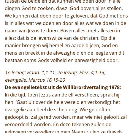
tussen de beide en dat kunnen we doen door in alle
dingen God te zoeken, d.w.z. God boven alles stellen.
We kunnen dat doen door te geloven, dat God met ons
is in alles wat we doen en door alles wat we doen in de
naam van Jezus te doen. Boven alles, met alles en in
alles: dat is de levenswijze van de christen. Op die
manier brengen wij hemel en aarde bijeen, God en
mens en breekt in de afwezigheid en de leegte van dit
bestaan soms Gods volheid en aanwezigheid door.
1e lezing: Hand. 1,1-11; 2e lezing: Efez. 4,1-13;
evangelie: Marcus 16,15-20
De evangelietekst uit de Willibrordvertaling 1978:
In die tijd, toen Jezus aan de elf verscheen, sprak hij
hen: ‘Gaat uit over de hele wereld en verkondigt het
evangelie aan heel de schepping. Wie gelooft en
gedoopt is, zal gered worden, maar wie niet gelooft zal
veroordeeld worden. En deze tekenen zullen de
gelovigen vergezellen: in mijn Naam zullen ze duivels