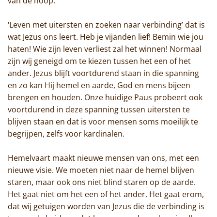
van de hoop.
‘Leven met uitersten en zoeken naar verbinding’ dat is
Home
wat Jezus ons leert. Heb je vijanden lief! Bemin wie jou
haten! Wie zijn leven verliest zal het winnen! Normaal
Trappisten
zijn wij geneigd om te kiezen tussen het een of het
ander. Jezus blijft voortdurend staan in die spanning
De abdij
en zo kan Hij hemel en aarde, God en mens bijeen
brengen en houden. Onze huidige Paus probeert ook
Actueel
voortdurend in deze spanning tussen uitersten te
blijven staan en dat is voor mensen soms moeilijk te
Monnik worden
begrijpen, zelfs voor kardinalen.
Contact
Hemelvaart maakt nieuwe mensen van ons, met een
nieuwe visie. We moeten niet naar de hemel blijven
staren, maar ook ons niet blind staren op de aarde.
Het gaat niet om het een of het ander. Het gaat erom,
dat wij getuigen worden van Jezus die de verbinding is