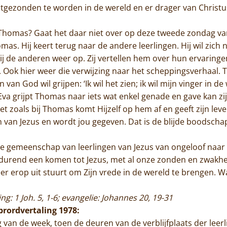
Contact
ezonden te worden in de wereld en er drager van Christus 
Thomas? Gaat het daar niet over op deze tweede zondag van
mas. Hij keert terug naar de andere leerlingen. Hij wil zich 
t hij de anderen weer op. Zij vertellen hem over hun ervari
ien. Ook hier weer die verwijzing naar het scheppingsverhaal.
en van God wil grijpen: ‘Ik wil het zien; ik wil mijn vinger in 
 Eva grijpt Thomas naar iets wat enkel genade en gave kan z
 zoals bij Thomas komt Hijzelf op hem af en geeft zijn lev
van Jezus en wordt jou gegeven. Dat is de blijde boodscha
 de gemeenschap van leerlingen van Jezus van ongeloof naar
tdurend een komen tot Jezus, met al onze zonden en zwakh
er erop uit stuurt om Zijn vrede in de wereld te brengen. W
ing: 1 Joh. 5, 1-6; evangelie: Johannes 20, 19-31
ibrordvertaling 1978:
 van de week, toen de deuren van de verblijfplaats der leer