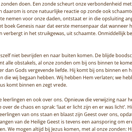
at zonden doen. Een zonde scheurt onze verbondenheid met
en daarom is onze natuurlijke reactie op zonde ook schaamte
te nemen voor onze daden, ontstaat er in die opsluiting ang
et boek Genesis naar dat eerste mensenpaar dat wanneer h
en verbergt in het struikgewas, uit schaamte. Onmiddellijk b
zelf niet bevrijden en naar buiten komen. De blijde boodsc
t alle obstakels, al onze zonden om bij ons binnen te komen
Home
 dan Gods vergevende liefde. Hij komt bij ons binnen en hij
en die wij begaan hebben. Wij hebben Hem verlaten; we h
Trappisten
zus komt binnen en zegt vrede.
De abdij
 leerlingen en ook over ons. Opnieuw die verwijzing naar h
Actueel
er de chaos en sprak: ‘laat er licht zijn en er was licht’. Hi
leerlingen van ons staan en blaast zijn Geest over ons, opd
Monnik worden
ntvangen van de Heilige Geest is tevens een aansporing om er
n. We mogen altijd bij Jezus komen, met al onze zonden: Hij