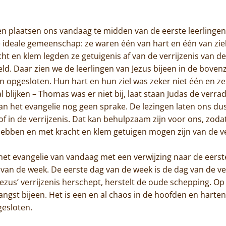
Jammakerij
n plaatsen ons vandaag te midden van de eerste leerlingen v
De kloosterwinkel
ideale gemeenschap: ze waren één van hart en één van ziel;
t en klem legden ze getuigenis af van de verrijzenis van de
d. Daar zien we de leerlingen van Jezus bijeen in de bovenz
 opgesloten. Hun hart en hun ziel was zeker niet één en ze 
al blijken – Thomas was er niet bij, laat staan Judas de verr
van het evangelie nog geen sprake. De lezingen laten ons du
oof in de verrijzenis. Dat kan behulpzaam zijn voor ons, zoda
ebben en met kracht en klem getuigen mogen zijn van de ver
et evangelie van vandaag met een verwijzing naar de eerste 
van de week. De eerste dag van de week is de dag van de ve
ezus’ verrijzenis herschept, herstelt de oude schepping. Op
 angst bijeen. Het is een en al chaos in de hoofden en harten
gesloten.