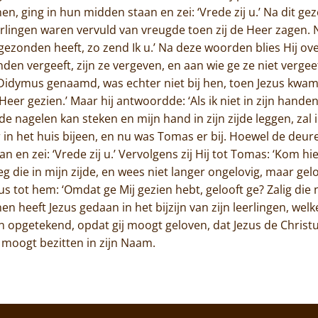
n, ging in hun midden staan en zei: ‘Vrede zij u.’ Na dit g
eerlingen waren vervuld van vreugde toen zij de Heer zagen. 
j gezonden heeft, zo zend Ik u.’ Na deze woorden blies Hij ov
den vergeeft, zijn ze vergeven, en aan wie ge ze niet vergeeft
Didymus genaamd, was echter niet bij hen, toen Jezus kwam
eer gezien.’ Maar hij antwoordde: ‘Als ik niet in zijn hande
de nagelen kan steken en mijn hand in zijn zijde leggen, zal 
er in het huis bijeen, en nu was Tomas er bij. Hoewel de de
n en zei: ‘Vrede zij u.’ Vervolgens zij Hij tot Tomas: ‘Kom h
g die in mijn zijde, en wees niet langer ongelovig, maar gelo
us tot hem: ‘Omdat ge Mij gezien hebt, gelooft ge? Zalig die 
 heeft Jezus gedaan in het bijzijn van zijn leerlingen, welke 
n opgetekend, opdat gij moogt geloven, dat Jezus de Christu
 moogt bezitten in zijn Naam.