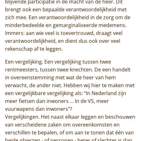
blijvende participatie in de macht van de heer. Dit
Home
brengt ook een bepaalde verantwoordelijkheid met
zich mee. Een verantwoordelijkheid in de zorg om de
Trappisten
minderbedeelde en gemarginaliseerde medemens.
Immers: aan wie veel is toevertrouwd, draagt veel
De abdij
verantwoordelijkheid, en dient dus ook over veel
rekenschap af te leggen.
Actueel
Een vergelijking. Een vergelijking tussen twee
Monnik worden
rentmeesters, tussen twee knechten. De een handelt
in overeenstemming met wat de heer van hem
Contact
verwacht, de ander niet. Hebben wij hier te maken met
een vergelijkbare vergelijking als: “In Nederland zijn
meer fietsen dan inwoners ... In de VS, meer
vuurwapens dan inwoners”?
Vergelijkingen. Het naast elkaar leggen en beschouwen
van verscheidene zaken om overeenkomsten en
verschillen te bepalen, of om aan te tonen dat één van
beide objecten - of personen - beter of slechter is dan