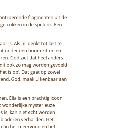
st ontroerende fragmenten uit de
ggetrokken in de spelonk. Een
i’s. Als hij denkt tot last te
 gaat onder een boom zitten en
uren. God ziet dat heel anders.
t dit ook zo mag worden gevoeld
het is op’. Dat gaat op zowel
arend. God, maak U kenbaar aan
n. Elia is een prachtig icoon
at wonderlijke mysterieuze
s is, kan niet echt worden
mbladeren verharden. Het
rd in het meervoud en het