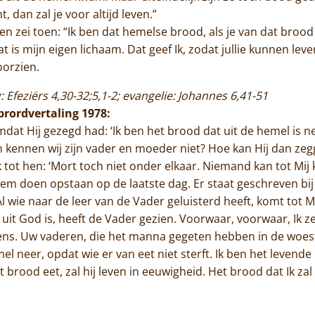
 dan zal je voor altijd leven.”
n zei toen: “Ik ben dat hemelse brood, als je van dat brood 
at is mijn eigen lichaam. Dat geef Ik, zodat jullie kunnen le
oorzien.
: Efeziërs 4,30-32;5,1-2; evangelie: Johannes 6,41-51
ibrordvertaling 1978
:
 Hij gezegd had: ‘Ik ben het brood dat uit de hemel is neerg
en kennen wij zijn vader en moeder niet? Hoe kan Hij dan zeg
tot hen: ‘Mort toch niet onder elkaar. Niemand kan tot Mij 
 hem doen opstaan op de laatste dag. Er staat geschreven bij 
 wie naar de leer van de Vader geluisterd heeft, komt tot M
 uit God is, heeft de Vader gezien. Voorwaar, voorwaar, Ik ze
vens. Uw vaderen, die het manna gegeten hebben in de woesti
el neer, opdat wie er van eet niet sterft. Ik ben het levende
brood eet, zal hij leven in eeuwigheid. Het brood dat Ik zal 