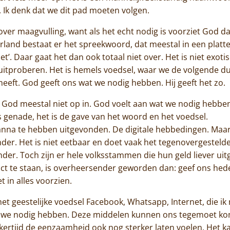
 Ik denk dat we dit pad moeten volgen.
over maagvulling, want als het echt nodig is voorziet God daa
land bestaat er het spreekwoord, dat meestal in een platt
niet’. Daar gaat het dan ook totaal niet over. Het is niet exo
itproberen. Het is hemels voedsel, waar we de volgende 
eeft. God geeft ons wat we nodig hebben. Hij geeft het zo.
 God meestal niet op in. God voelt aan wat we nodig hebben 
s genade, het is de gave van het woord en het voedsel.
Home
nna te hebben uitgevonden. De digitale hebbedingen. Maar
onder. Het is niet eetbaar en doet vaak het tegenovergestel
Trappisten
er. Toch zijn er hele volksstammen die hun geld liever uit
De abdij
act te staan, is overheersender geworden dan: geef ons hed
t in alles voorzien.
Actueel
het geestelijke voedsel Facebook, Whatsapp, Internet, die i
dat we nodig hebben. Deze middelen kunnen ons tegemoet 
Monnik worden
kertijd de eenzaamheid ook nog sterker laten voelen. Het 