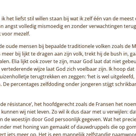
Jammakerij
k het liefst stil willen staan bij wat ik zelf één van de mee
De kloosterwinkel
t van angst volledig mismoedig en zonder verwachtingen teru
voor mezelf.
e oude mensen bij bepaalde traditionele volken zoals de Maor
 meer bij lijkt te dragen aan zijn volk, trekt hij de bush in,
n. Elia lijkt ook zover te zijn, maar God laat dat niet gebe
n vertederende wijze laat God zich voelbaar zijn. Ik hoop da
zenholletje terugtrekken en zeggen: ‘het is wel uitgeleefd, 
. De percentages zelfdoding onder jongeren stijgt schrikb
de résistance’, het hoofdgerecht zoals de Fransen het noeme
unnen wij niet leven. Zo wil ik dus daar met u verwijlen: d
n de woestijn door God persoonlijk gegeven. Wat het precie
iander met honing van gemaakt of dauwdruppels die op go
rt iets meer op. Het is een mannelijk zelfstandig naamwoo