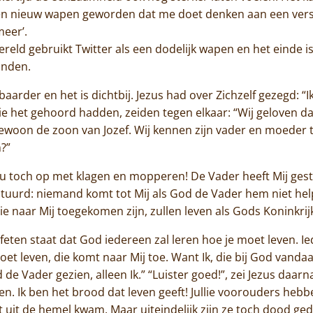
een nieuw wapen geworden dat me doet denken aan een versje
Contact
meer’.
reld gebruikt Twitter als een dodelijk wapen en het einde is 
inden.
baarder en het is dichtbij. Jezus had over Zichzelf gezegd: “
e het gehoord hadden, zeiden tegen elkaar: “Wij geloven daa
s gewoon de zoon van Jozef. Wij kennen zijn vader en moeder
?”
 toch op met klagen en mopperen! De Vader heeft Mij ges
tuurd: niemand komt tot Mij als God de Vader hem niet helpt.
e naar Mij toegekomen zijn, zullen leven als Gods Koninkrij
ofeten staat dat God iedereen zal leren hoe je moet leven. 
oet leven, die komt naar Mij toe. Want Ik, die bij God vandaa
 Vader gezien, alleen Ik.” “Luister goed!”, zei Jezus daarna s
even. Ik ben het brood dat leven geeft! Jullie voorouders he
 uit de hemel kwam. Maar uiteindelijk zijn ze toch dood ged