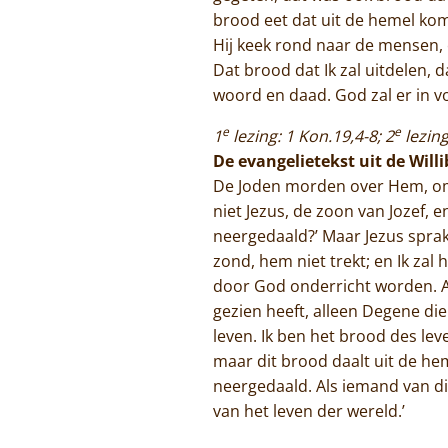
brood eet dat uit de hemel komt,
Hij keek rond naar de mensen, e
Dat brood dat Ik zal uitdelen, d
woord en daad. God zal er in v
e
e
1
lezing: 1 Kon.19,4-8; 2
lezing
De evangelietekst uit de Will
De Joden morden over Hem, omdat
niet Jezus, de zoon van Jozef, 
neergedaald?’ Maar Jezus sprak 
zond, hem niet trekt; en Ik zal
door God onderricht worden. Al
gezien heeft, alleen Degene die
leven. Ik ben het brood des le
maar dit brood daalt uit de hem
neergedaald. Als iemand van dit 
van het leven der wereld.’