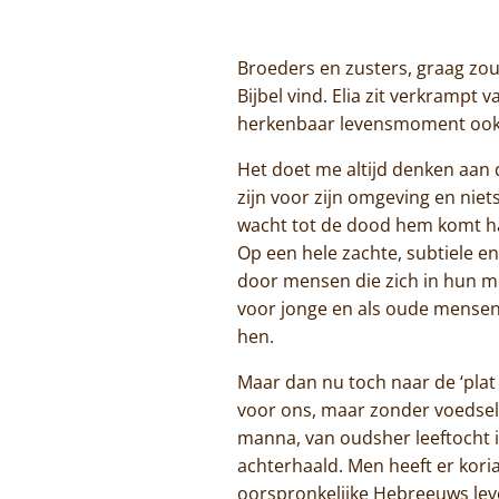
Broeders en zusters, graag zou i
Bijbel vind. Elia zit verkramp
herkenbaar levensmoment ook 
Het doet me altijd denken aan d
zijn voor zijn omgeving en niets
wacht tot de dood hem komt hale
Op een hele zachte, subtiele e
door mensen die zich in hun mui
voor jonge en als oude mensen
hen.
Maar dan nu toch naar de ‘plat 
voor ons, maar zonder voedsel k
manna, van oudsher leeftocht i
achterhaald. Men heeft er kor
oorspronkelijke Hebreeuws leve