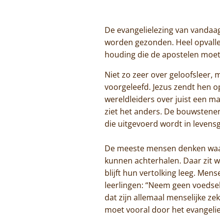
De evangelielezing van vandaag
worden gezonden. Heel opvallen
houding die de apostelen moe
Niet zo zeer over geloofsleer,
voorgeleefd. Jezus zendt hen 
wereldleiders over juist een 
ziet het anders. De bouwstenen v
die uitgevoerd wordt in levens
De meeste mensen denken waars
kunnen achterhalen. Daar zit we
blijft hun vertolking leeg. Mens
leerlingen: “Neem geen voedsel
dat zijn allemaal menselijke ze
moet vooral door het evangelie