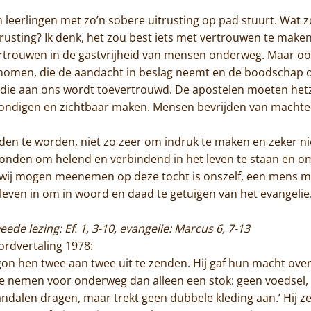
n leerlingen met zo’n sobere uitrusting op pad stuurt. Wat 
Monnik worden
trusting? Ik denk, het zou best iets met vertrouwen te mak
rtrouwen in de gastvrijheid van mensen onderweg. Maar oo
Contact
nomen, die de aandacht in beslag neemt en de boodschap 
ak die aan ons wordt toevertrouwd. De apostelen moeten he
erkondigen en zichtbaar maken. Mensen bevrijden van machte
den te worden, niet zo zeer om indruk te maken en zeker n
onden om helend en verbindend in het leven te staan en om 
t wij mogen meenemen op deze tocht is onszelf, een mens me
leven in om in woord en daad te getuigen van het evangelie
eede lezing: Ef. 1, 3-10, evangelie: Marcus 6, 7-13
rordvertaling 1978:
begon hen twee aan twee uit te zenden. Hij gaf hun macht ov
e nemen voor onderweg dan alleen een stok: geen voedsel, 
ndalen dragen, maar trekt geen dubbele kleding aan.’ Hij zei