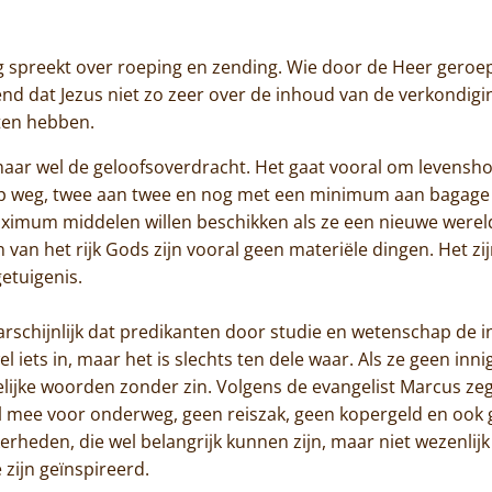
Jammakerij
 spreekt over roeping en zending. Wie door de Heer geroep
De kloosterwinkel
d dat Jezus niet zo zeer over de inhoud van de verkondigi
ten hebben.
 maar wel de geloofsoverdracht. Het gaat vooral om levensho
op weg, twee aan twee en nog met een minimum aan bagage o
maximum middelen willen beschikken als ze een nieuwe wer
an het rijk Gods zijn vooral geen materiële dingen. Het zijn 
getuigenis.
Home
chijnlijk dat predikanten door studie en wetenschap de in
l iets in, maar het is slechts ten dele waar. Als ze geen i
Trappisten
elijke woorden zonder zin. Volgens de evangelist Marcus zegt J
 mee voor onderweg, geen reiszak, geen kopergeld en ook g
De abdij
kerheden, die wel belangrijk kunnen zijn, maar niet wezenlij
 zijn geïnspireerd.
Actueel