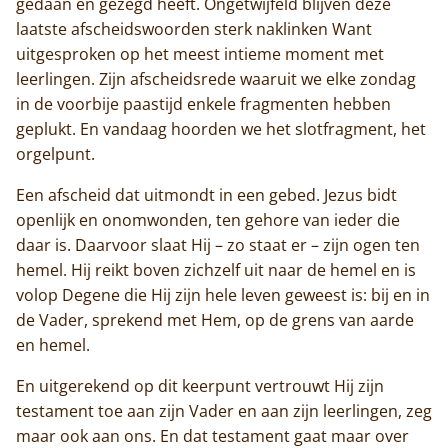
gedaan en gezegd heeft. Ongetwijfeld blijven deze
laatste afscheidswoorden sterk naklinken Want
uitgesproken op het meest intieme moment met
leerlingen. Zijn afscheidsrede waaruit we elke zondag
Home
in de voorbije paastijd enkele fragmenten hebben
geplukt. En vandaag hoorden we het slotfragment, het
Trappisten
orgelpunt.
De abdij
Een afscheid dat uitmondt in een gebed. Jezus bidt
openlijk en onomwonden, ten gehore van ieder die
Actueel
daar is. Daarvoor slaat Hij – zo staat er – zijn ogen ten
hemel. Hij reikt boven zichzelf uit naar de hemel en is
Monnik worden
volop Degene die Hij zijn hele leven geweest is: bij en in
de Vader, sprekend met Hem, op de grens van aarde
Contact
en hemel.
En uitgerekend op dit keerpunt vertrouwt Hij zijn
testament toe aan zijn Vader en aan zijn leerlingen, zeg
maar ook aan ons. En dat testament gaat maar over