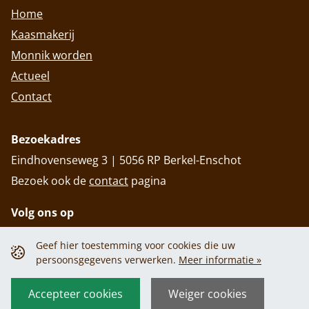
Home
Kaasmakerij
Monnik worden
Actueel
Contact
Bezoekadres
Eindhovenseweg 3 | 5056 RP Berkel-Enschot
Bezoek ook de
contact
pagina
Volg ons op
Geef hier toestemming voor cookies die uw
persoonsgegevens verwerken.
Meer informatie »
Privacy policy
Cookiebeleid
Privacy policy
Cookiebeleid
Accepteer cookies
Weiger cookies