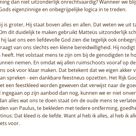
ing dan niet uitzonderlijk onrechtvaardig? Wanneer we bli
ods eigenzinnige en onbegrijpelijke logica in te treden.
j is groter, Hij staat boven alles en allen. Dat weten we uit 
. Om dit duidelijk te maken gebruikt Matteüs uitzonderlijk s
 laat ons een liefdevolle God zien die tegelijk ook onbegrijpel
 vraagt van ons slechts een kleine bereidwilligheid. Hij nodig
 heeft. Het volstaat mens te zijn om bij de genodigden te hor
kunnen nemen. En omdat wij allen ruimschoots vooraf op de h
r ons ook voor klaar maken. Dat betekent dat we eigen akker
 van spreken - een dankbare feestneus opzetten. Het Rijk God
moet een feestkleed worden geweven dat verwijst naar de go
 ingegaan op zijn aanbod dan nog, kunnen we er niet onvers
 dan alles wat ons te doen staat om de oude mens te verlat
en van Paulus, te bekleden met tedere ontferming, goedh
inus: Dat kleed is de liefde. Want al heb ik alles, al heb ik 
niets voor.