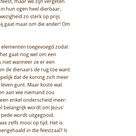
sfeest, maar we zijn vergeten
 in hun ogen heel dierbaar,
wezigheid zo sterk op prijs
 mij gaat maar om die ander! Om
he elementen toegevoegd zodat
 het gaat nog wel om een
s niet wanneer ze er een
en de dienaars de rug toe want
jpelijk dat de koning zich meer
 leven gunt. Maar koste wat
hen aan wie niemand zou
geen enkel onderscheid meer:
l belangrijk wordt om Jezus'
e pede wordt uitgegooid.
s zelfs mooi op tijd. Het is
engehaald in die feestzaal? Is