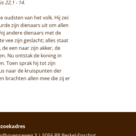
üs 22,1 - 14.
 oudsten van het volk. Hij zei:
uurde zijn dienaars uit om allen
 hij andere dienaars met de
 vee zijn geslacht; alles staat
de een naar zijn akker, de
en. Nu ontstak de koning in
 Toen sprak hij tot zijn
dus naar de kruispunten der
en brachten allen mee die zij er
ezoekadres
ndhovenseweg 3 | 5056 RP Berkel-Enschot