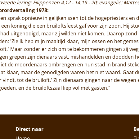
 tweede lezing: Filippenzen 4,12 - 14.19 - 20; evangelie: Matte
ibrordvertaling 1978:
 en sprak opnieuw in gelijkenissen tot de hogepriesters en de
 een koning die een bruiloftsfeest gaf voor zijn zoon. Hij st
ft had uitgenodigd, maar zij wilden niet komen. Daarop zond
n: 'Zie ik heb mijn maaltijd klaar, mijn ossen en het gemeste
oft.' Maar zonder er zich om te bekommeren gingen zij weg, 
igen grepen zijn dienaars vast, mishandelden en doodden h
 liet de moordenaars ombrengen en hun stad in brand steken.
taat klaar, maar de genodigden waren het niet waard. Gaat 
vindt, tot de bruiloft.' Zijn dienaars gingen naar de wegen 
goeden, en de bruiloftszaal liep vol met gasten."
Direct naar
B
Home
Ei