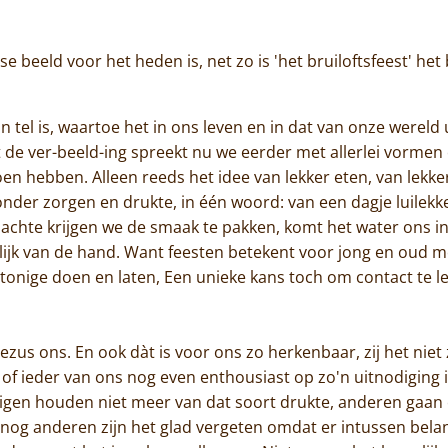
Jammakerij
lse beeld voor het heden is, net zo is 'het bruiloftsfeest' het
De kloosterwinkel
n tel is, waartoe het in ons leven en in dat van onze wereld
ot de ver-beeld-ing spreekt nu we eerder met allerlei vo
en hebben. Alleen reeds het idee van lekker eten, van lekkere
nder zorgen en drukte, in één woord: van een dagje luilekk
dachte krijgen we de smaak te pakken, komt het water ons i
ijk van de hand. Want feesten betekent voor jong en oud m
ntonige doen en laten, Een unieke kans toch om contact te
ezus ons. En ook dàt is voor ons zo herkenbaar, zij het niet 
 of ieder van ons nog even enthousiast op zo'n uitnodiging 
en houden niet meer van dat soort drukte, anderen gaan e
en nog anderen zijn het glad vergeten omdat er intussen bel