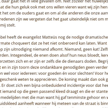
daar gaat het in vele gevallen om. Niet zozeer het huwelijk
t die hun geluk ook met ons willen vieren want wij zijn hen
dat het om de ouders gaat en om al die anderen die onze aan
 redenen zijn we vergeten dat het gaat uiteindelijk niet om
mij stelt.
rabel heeft de evangelist Matteüs nog de nodige dramatisc
rmate choqueert dat ze het niet onberoerd kan laten. Want
Home
op zijn uitnodiging niemand afkomt. Niemand, geen kat! Zelf
den. Integendeel, de enen doen alsof hun neus bloedt, ker
Trappisten
zetten zich en er zijn er zelfs die de dienaars doden. Begri
lt en in zijn toorn deze ondankbare genodigden geen verder
De abdij
en wel voor iedereen: voor goeden én voor slechten! Voor 
l geschenk weten te appreciëren. De koning maakt dan ook 
Actueel
 Er doet zich een bijna onbeduidend incidentje voor dat hee
gt iemand op die geen passend kleed draagt en die er stant
Monnik worden
 medelijden met die man want hij gaf tenminste gehoor en wa
Contact
bruidskleed aanheeft wanneer hij meteen van de straat is binn