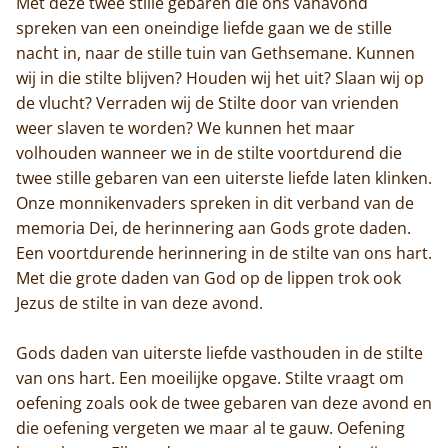
Met deze twee stille gebaren die ons vanavond
spreken van een oneindige liefde gaan we de stille
nacht in, naar de stille tuin van Gethsemane. Kunnen
wij in die stilte blijven? Houden wij het uit? Slaan wij op
Home
de vlucht? Verraden wij de Stilte door van vrienden
weer slaven te worden? We kunnen het maar
Trappisten
volhouden wanneer we in de stilte voortdurend die
twee stille gebaren van een uiterste liefde laten klinken.
De abdij
Onze monnikenvaders spreken in dit verband van de
memoria Dei, de herinnering aan Gods grote daden.
Actueel
Een voortdurende herinnering in de stilte van ons hart.
Met die grote daden van God op de lippen trok ook
Monnik worden
Jezus de stilte in van deze avond.
Contact
Gods daden van uiterste liefde vasthouden in de stilte
van ons hart. Een moeilijke opgave. Stilte vraagt om
oefening zoals ook de twee gebaren van deze avond en
die oefening vergeten we maar al te gauw. Oefening