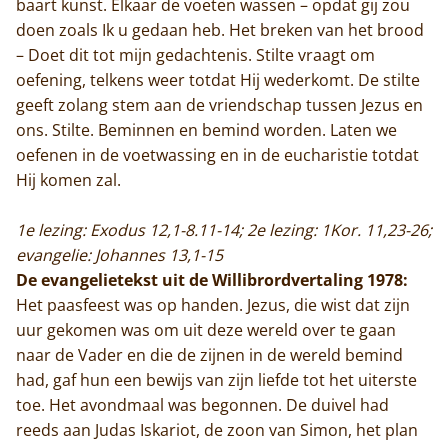
baart kunst. Elkaar de voeten wassen – opdat gij zou
doen zoals Ik u gedaan heb. Het breken van het brood
– Doet dit tot mijn gedachtenis. Stilte vraagt om
oefening, telkens weer totdat Hij wederkomt. De stilte
geeft zolang stem aan de vriendschap tussen Jezus en
ons. Stilte. Beminnen en bemind worden. Laten we
oefenen in de voetwassing en in de eucharistie totdat
Hij komen zal.
1e lezing: Exodus 12,1-8.11-14; 2e lezing: 1Kor. 11,23-26;
evangelie: Johannes 13,1-15
De evangelietekst uit de Willibrordvertaling 1978:
Het paasfeest was op handen. Jezus, die wist dat zijn
uur gekomen was om uit deze wereld over te gaan
naar de Vader en die de zijnen in de wereld bemind
had, gaf hun een bewijs van zijn liefde tot het uiterste
toe. Het avondmaal was begonnen. De duivel had
reeds aan Judas Iskariot, de zoon van Simon, het plan