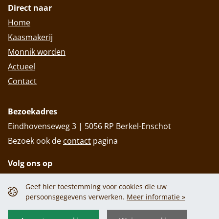
Direct naar
Home
Kaasmakerij
Monnik worden
Actueel
Contact
Bezoekadres
Eindhovenseweg 3 | 5056 RP Berkel-Enschot
Bezoek ook de
contact
pagina
Volg ons op
Geef hier toestemming voor cookies die uw
persoonsgegevens verwerken.
Meer informatie »
Privacy policy
Cookiebeleid
Privacy policy
Cookiebeleid