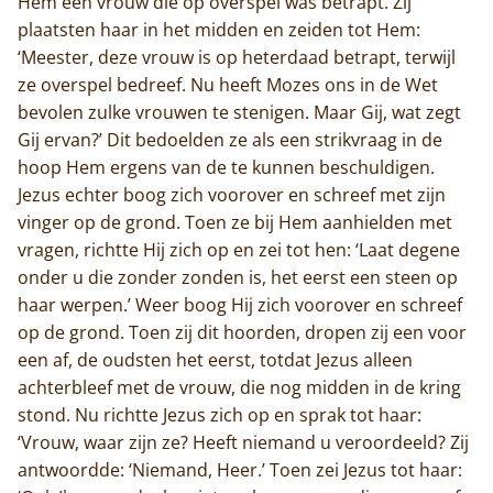
Hem een vrouw die op overspel was betrapt. Zij
plaatsten haar in het midden en zeiden tot Hem:
‘Meester, deze vrouw is op heterdaad betrapt, terwijl
ze overspel bedreef. Nu heeft Mozes ons in de Wet
bevolen zulke vrouwen te stenigen. Maar Gij, wat zegt
Gij ervan?’ Dit bedoelden ze als een strikvraag in de
hoop Hem ergens van de te kunnen beschuldigen.
Jezus echter boog zich voorover en schreef met zijn
vinger op de grond. Toen ze bij Hem aanhielden met
vragen, richtte Hij zich op en zei tot hen: ‘Laat degene
onder u die zonder zonden is, het eerst een steen op
haar werpen.’ Weer boog Hij zich voorover en schreef
op de grond. Toen zij dit hoorden, dropen zij een voor
een af, de oudsten het eerst, totdat Jezus alleen
achterbleef met de vrouw, die nog midden in de kring
stond. Nu richtte Jezus zich op en sprak tot haar:
‘Vrouw, waar zijn ze? Heeft niemand u veroordeeld? Zij
antwoordde: ‘Niemand, Heer.’ Toen zei Jezus tot haar: