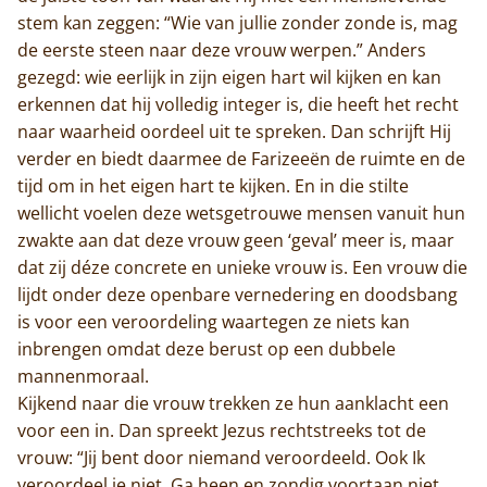
stem kan zeggen: “Wie van jullie zonder zonde is, mag
Trappisten
de eerste steen naar deze vrouw werpen.” Anders
gezegd: wie eerlijk in zijn eigen hart wil kijken en kan
De abdij
erkennen dat hij volledig integer is, die heeft het recht
naar waarheid oordeel uit te spreken. Dan schrijft Hij
Actueel
verder en biedt daarmee de Farizeeën de ruimte en de
tijd om in het eigen hart te kijken. En in die stilte
Monnik worden
wellicht voelen deze wetsgetrouwe mensen vanuit hun
zwakte aan dat deze vrouw geen ‘geval’ meer is, maar
Contact
dat zij déze concrete en unieke vrouw is. Een vrouw die
lijdt onder deze openbare vernedering en doodsbang
is voor een veroordeling waartegen ze niets kan
inbrengen omdat deze berust op een dubbele
mannenmoraal.
Kijkend naar die vrouw trekken ze hun aanklacht een
voor een in. Dan spreekt Jezus rechtstreeks tot de
vrouw: “Jij bent door niemand veroordeeld. Ook Ik
veroordeel je niet. Ga heen en zondig voortaan niet