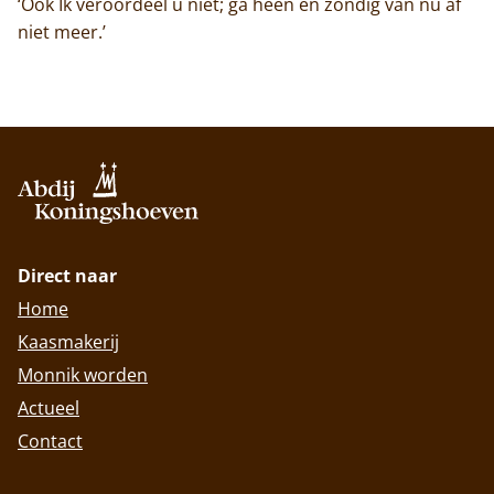
‘Ook Ik veroordeel u niet; ga heen en zondig van nu af
niet meer.’
Direct naar
Home
Kaasmakerij
Monnik worden
Actueel
Contact