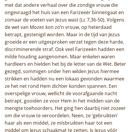
met dat andere verhaal over die zondige vrouw die
ongevraagd het huis van een Farizeeër binnengaat en
zomaar de voeten van Jezus wast (Lc 7,36-50). Volgens
de wet van Mozes kon zo’n vrouw, op heterdaad
betrapt, gestenigd worden. Maar in de tijd van Jezus
groeide er een uitgesproken verzet tegen deze harde,
discriminerende straf. Ook veel Farizeeën hadden een
milde houding aangenomen. Maar enkelen waren
hardleers en hielden het bij de letter van de Wet. Beter
gezegd, sommigen onder hen wilden Jezus hiermee
strikken en hadden nu een lokaas gevonden waarmee
ze het net rond Hem dichter konden spannen. Een
overspelige vrouw, wellicht de voorafgaande nacht
betrapt, gooiden ze voor Hem in het midden van de
menigte toehoorders. Het ging hen daarbij niet zozeer
om die vrouw te veroordelen. Neen, ze ‘gebruikten’
haar als een middel, ze mísbruikten haar tot een
middel om Jezus schaakmat te zetten. Is Jezus vóór