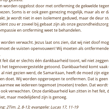
n worden opgelost door met ontferming de gekwelde tegemo
nezen. Soms is er ook geen genezing mogelijk, maar als er
kt. Je wordt niet in een isolement geduwd, maar de deur s
ënt zou er zoveel bij gebaat zijn als onze gezondheidszorg 
compassie en ontferming weet te behandelen.
worden verwacht. Jezus laat ons zien, dat wij niet doof mog
de moet de vuisten openvouwen! Wij moeten als ontfermend
.
t feit dat er slechts één dankbaarheid toont, wil niet zegge
rdt het tegenovergestelde getoond. Dankbaarheid komt vaak u
al niet gezien werd, de Samaritaan, heeft de moed zijn ei
jden doet. Wij worden opgeroepen te ontfermen. Dat is geen
aarmee we iedereen tegemoet (moeten) treden. Dat wordt 
ok verwachten. Onze dankbaarheid kan zitten in het feit, 
niet, maar medelijdend zijn is genoeg.
ng: 2Tim. 2, 8-13; evangelie: Lucas 17, 11-19