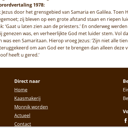
ibrordvertaling 1978:
ok Jezus door het grensgebied van Samaria en Galilea. Toen 
moet; zij bleven op een grote afstand staan en riepen luid
ak: ‘Gaat u laten zien aan de priesters.’ En onderweg werden
hij genezen was, en verheerlijkte God met luider stem. Vol d
 was een Samaritaan. Hierop vroeg Jezus: ‘Zijn niet alle tie
teruggekeerd om aan God eer te brengen dan alleen deze vr
oof heeft u gered.’
Direct naar
B
Home
Ei
Kaasmakerij
Be
Monnik worden
Vo
Actueel
Contact