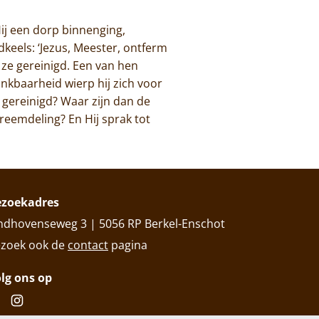
Hij een dorp binnenging,
keels: ‘Jezus, Meester, ontferm
 ze gereinigd. Een van hen
ankbaarheid wierp hij zich voor
n gereinigd? Waar zijn dan de
eemdeling? En Hij sprak tot
ezoekadres
ndhovenseweg 3 | 5056 RP Berkel-Enschot
zoek ook de
contact
pagina
lg ons op