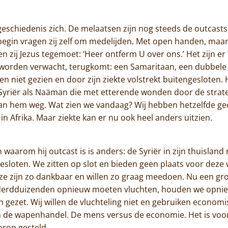
Actueel
geschiedenis zich. De melaatsen zijn nog steeds de outcast
t begin vragen zij zelf om medelijden. Met open handen, ma
Monnik worden
 zij Jezus tegemoet: ‘Heer ontferm U over ons.’ Het zijn er 
 worden verwacht, terugkomt: een Samaritaan, een dubbele 
Contact
n niet gezien en door zijn ziekte volstrekt buitengesloten
yriër als Naäman die met etterende wonden door de straten
 van hem weg. Wat zien we vandaag? Wij hebben hetzelfde ge
n Afrika. Maar ziekte kan er nu ook heel anders uitzien.
n waarom hij outcast is is anders: de Syriër in zijn thuisla
gesloten. We zitten op slot en bieden geen plaats voor dez
n ze zijn zo dankbaar en willen zo graag meedoen. Nu een gr
derdduizenden opnieuw moeten vluchten, houden we opnieu
gezet. Wij willen de vluchteling niet en gebruiken economi
n de wapenhandel. De mens versus de economie. Het is voor
orop gesteld.