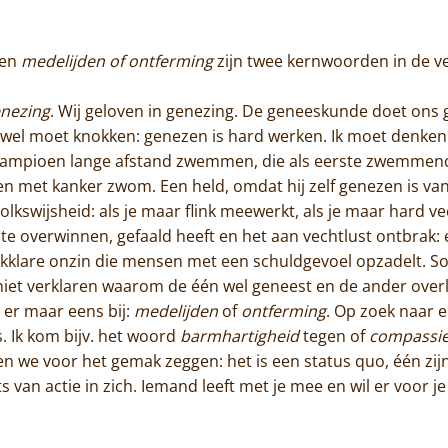
Jammakerij
en
medelijden of ontferming
zijn twee kernwoorden in de v
De kloosterwinkel
nezing
. Wij geloven in genezing. De geneeskunde doet ons ge
je wel moet knokken: genezen is hard werken. Ik moet denk
ampioen lange afstand zwemmen, die als eerste zwemmend 
 met kanker zwom. Een held, omdat hij zelf genezen is van l
volkswijsheid: als je maar flink meewerkt, als je maar hard ve
te overwinnen, gefaald heeft en het aan vechtlust ontbrak: 
nkklare onzin die mensen met een schuldgevoel opzadelt. S
iet verklaren waarom de één wel geneest en de ander overlij
 er maar eens bij:
medelijden
of
ontferming
. Op zoek naar e
. Ik kom bijv. het woord
barmhartigheid
tegen of
compassi
ten we voor het gemak zeggen: het is een status quo, één zijn
 van actie in zich. Iemand leeft met je mee en wil er voor je 