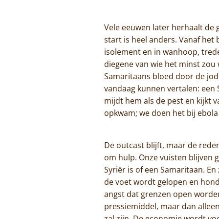
Vele eeuwen later herhaalt de 
start is heel anders. Vanaf he
isolement en in wanhoop, treden
diegene van wie het minst zou
Samaritaans bloed door de jode
vandaag kunnen vertalen: een S
mijdt hem als de pest en kijkt
opkwam; we doen het bij ebola i
De outcast blijft, maar de rede
om hulp. Onze vuisten blijven 
Syriër is of een Samaritaan. E
de voet wordt gelopen en hon
angst dat grenzen open worden 
pressiemiddel, maar dan allee
zal zijn. De economie wordt vo