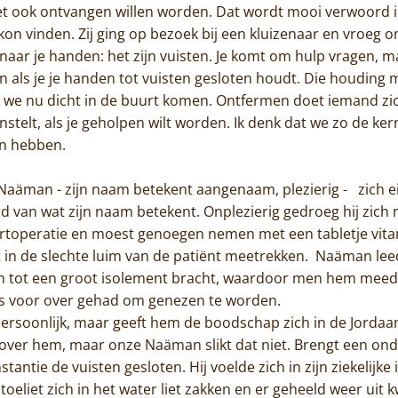
t ook ontvangen willen worden. Dat wordt mooi verwoord i
 kon vinden. Zij ging op bezoek bij een kluizenaar en vroeg 
 naar je handen: het zijn vuisten. Je komt om hulp vragen, ma
 als je je handen tot vuisten gesloten houdt. Die houding m
 we nu dicht in de buurt komen. Ontfermen doet iemand zich
enstelt, als je geholpen wilt worden. Ik denk dat we zo de k
en hebben.
 Naäman - zijn naam betekent aangenaam, plezierig - zich 
 van wat zijn naam betekent. Onplezierig gedroeg hij zich n
rtoperatie en moest genoegen nemen met een tabletje vitami
t in de slechte luim van de patiënt meetrekken. Naäman lee
n tot een groot isolement bracht, waardoor men hem meed u
reis voor over gehad om genezen te worden.
Home
persoonlijk, maar geeft hem de boodschap zich in de Jordaa
l over hem, maar onze Naäman slikt dat niet. Brengt een o
Trappisten
stantie de vuisten gesloten. Hij voelde zich in zijn ziekelijk
toeliet zich in het water liet zakken en er geheeld weer uit 
De abdij