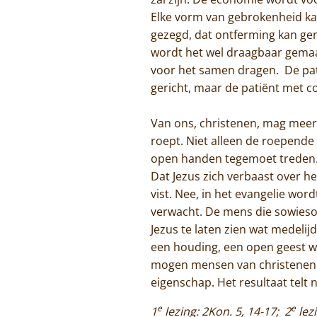
Elke vorm van gebrokenheid ka
gezegd, dat ontferming kan ge
wordt het wel draagbaar gemaa
voor het samen dragen. De pati
gericht, maar de patiënt met 
Van ons, christenen, mag meer 
roept. Niet alleen de roepen
open handen tegemoet treden
Dat Jezus zich verbaast over he
vist. Nee, in het evangelie wo
verwacht. De mens die sowieso 
Jezus te laten zien wat medeli
een houding, een open geest w
mogen mensen van christenen o
eigenschap. Het resultaat telt 
e
e
1
lezing: 2Kon. 5, 14-17; 2
lezi