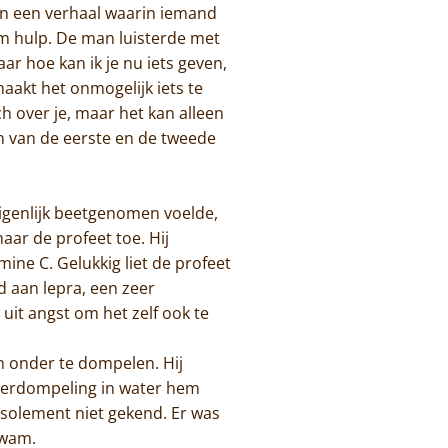
n een verhaal waarin iemand
om hulp. De man luisterde met
ar hoe kan ik je nu iets geven,
aakt het onmogelijk iets te
 over je, maar het kan alleen
ern van de eerste en de tweede
eigenlijk beetgenomen voelde,
aar de profeet toe. Hij
ne C. Gelukkig liet de profeet
d aan lepra, een zeer
it angst om het zelf ook te
n onder te dompelen. Hij
nderdompeling in water hem
e isolement niet gekend. Er was
kwam.