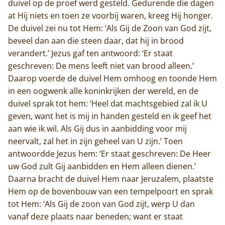
duivel op de proef werd gesteld. Gedurende die dagen
at Hij niets en toen ze voorbij waren, kreeg Hij honger.
De duivel zei nu tot Hem: ‘Als Gij de Zoon van God zijt,
beveel dan aan die steen daar, dat hij in brood
verandert.’ Jezus gaf ten antwoord: ‘Er staat
geschreven: De mens leeft niet van brood alleen.’
Daarop voerde de duivel Hem omhoog en toonde Hem
in een oogwenk alle koninkrijken der wereld, en de
duivel sprak tot hem: ‘Heel dat machtsgebied zal ik U
geven, want het is mij in handen gesteld en ik geef het
aan wie ik wil. Als Gij dus in aanbidding voor mij
neervalt, zal het in zijn geheel van U zijn.’ Toen
antwoordde Jezus hem: ‘Er staat geschreven: De Heer
uw God zult Gij aanbidden en Hem alleen dienen.’
Daarna bracht de duivel Hem naar Jeruzalem, plaatste
Hem op de bovenbouw van een tempelpoort en sprak
tot Hem: ‘Als Gij de zoon van God zijt, werp U dan
vanaf deze plaats naar beneden; want er staat