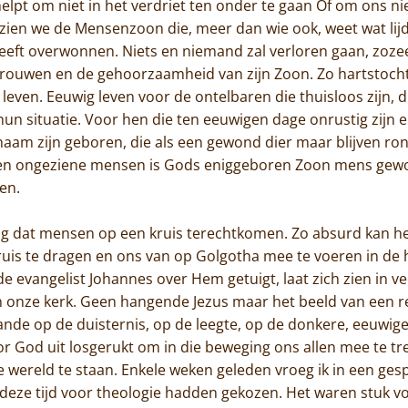
Contact
pt om niet in het verdriet ten onder te gaan Of om ons niet
is zien we de Mensenzoon die, meer dan wie ook, weet wat lijd
eeft overwonnen. Niets en niemand zal verloren gaan, zoze
rtrouwen en de gehoorzaamheid van zijn Zoon. Zo hartstochte
even. Eeuwig leven voor de ontelbaren die thuisloos zijn, di
un situatie. Voor hen die ten eeuwigen dage onrustig zijn e
haam zijn geboren, die als een gewond dier maar blijven ron
 en ongeziene mensen is Gods eniggeboren Zoon mens gewo
men.
g dat mensen op een kruis terechtkomen. Zo absurd kan he
is te dragen en ons van op Golgotha mee te voeren in de he
 de evangelist Johannes over Hem getuigt, laat zich zien in 
 in onze kerk. Geen hangende Jezus maar het beeld van een
nde op de duisternis, op de leegte, op de donkere, eeuwige 
r God uit losgerukt om in die beweging ons allen mee te tre
de wereld te staan. Enkele weken geleden vroeg ik in een ge
eze tijd voor theologie hadden gekozen. Het waren stuk vo