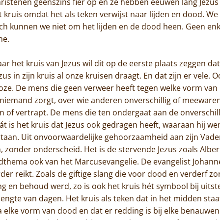
istenen geenszins fier op en ze hebben eeuwen lang Jezus a
t kruis omdat het als teken verwijst naar lijden en dood. We
och kunnen we niet om het lijden en de dood heen. Geen en
sme.
 het kruis van Jezus wil dit op de eerste plaats zeggen dat 
zus in zijn kruis al onze kruisen draagt. En dat zijn er vele.
oze. De mens die geen verweer heeft tegen welke vorm van p
 niemand zorgt, over wie anderen onverschillig of meeware
Home
 of vertrapt. De mens die ten ondergaat aan de onverschill
t is het kruis dat Jezus ook gedragen heeft, waaraan hij we
Trappisten
rstaan. Uit onvoorwaardelijke gehoorzaamheid aan zijn Vader
 zonder onderscheid. Het is de stervende Jezus zoals Alber
De abdij
dthema ook van het Marcusevangelie. De evangelist Johanne
der reikt. Zoals de giftige slang die voor dood en verderf z
Actueel
ing en behoud werd, zo is ook het kruis hét symbool bij uit
 lengte van dagen. Het kruis als teken dat in het midden staa
Monnik worden
 na elke vorm van dood en dat er redding is bij elke benauwen