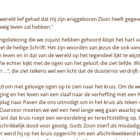
Jammakerij
wereld lief gehad dat Hij zijn eniggeboren Zoon heeft gegev
De kloosterwinkel
uwig leven zal hebben."
angelielezing die we zojuist hebben gehoord klopt het hart 
heel de heilige Schrift: Het zijn woorden van Jezus die ook v
n leven en in dat van de wereld op het tegendeel lijkt te wi
e echter kijkt met de ogen van het geloof, die ziet liefde. 
…", die ziet telkens wel een licht dat de duisternis verdrijft
 om met gelovige ogen op te zien naar het kruis. Om de we
diging en het leven van een slaaf naar de verheffing met ee
ijdag naar Pasen die ons uitnodigt om in het kruis als teke
. Daarvoor moeten we wel een heel lange weg gaan waarbij w
ant dat kruis roept een veroordeling en terechtstelling op.
rschrikkelijk dood voor gevolg. Gods Zoon stierf als misdad
r werd hij op het kruis opgericht om een afschrikwekkend te