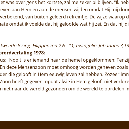
t was overigens het kortste, zal me zeker bijblijven. "Ik he
jn leven aan Hem en aan de mensen wijden omdat Hij mij door 
n overbekend, van buiten geleerd refreintje. De wijze waarop
te omdat ik voelde dat hij geloofde wat hij zei. En dat hij d
 tweede lezing: Filippenzen 2,6 - 11; evangelie: Johannes 3,13
ibrordvertaling 1978:
emus: "Nooit is er iemand naar de hemel opgeklommen; Tenzij 
 En deze Mensenzoon moet omhoog worden geheven zoals
ieder die gelooft in Hem eeuwig leven zal hebben. Zozeer imm
 Zoon heeft gegeven, opdat alwie in Hem gelooft niet verlor
on niet naar de wereld gezonden om de wereld te oordelen,