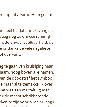
en, opdat alwie in Hem gelooft
van heel het Johannesevangelie
andaag nog zo onwaarschijnlijk
jzen: de onvoorspelbaarheid, de
Wie ondanks de vele negatieve
 of overwint.
g te gaan van kruisiging naar
n Naam, hoog boven alle namen.
n van de doodstraf het symbool
e maar al te gemakkelijk over
 Het was een marteltuig met
iger de meest schrikbarende
ken te zijn voor alwie er langs