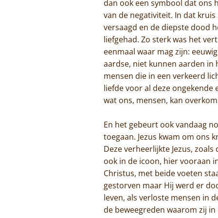
dan ook een symbool dat ons hel
van de negativiteit. In dat kru
versaagd en de diepste dood h
liefgehad. Zo sterk was het ve
eenmaal waar mag zijn: eeuwig l
aardse, niet kunnen aarden in h
mensen die in een verkeerd lic
liefde voor al deze ongekende
wat ons, mensen, kan overko
En het gebeurt ook vandaag no
toegaan. Jezus kwam om ons kru
Deze verheerlijkte Jezus, zoals
ook in de icoon, hier vooraan
Christus, met beide voeten staa
gestorven maar Hij werd er doo
leven, als verloste mensen in 
de beweegreden waarom zij in d