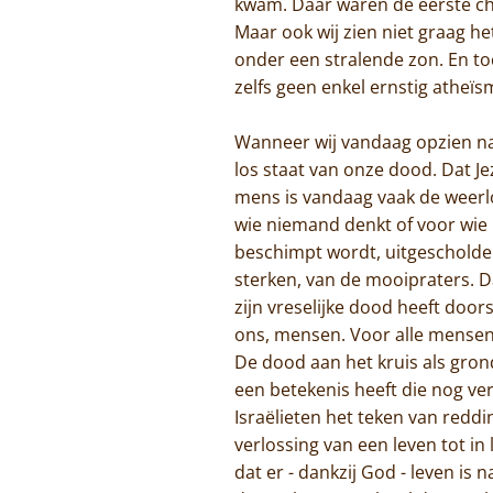
kwam. Daar waren de eerste chr
Maar ook wij zien niet graag he
onder een stralende zon. En t
zelfs geen enkel ernstig atheï
Wanneer wij vandaag opzien naar
los staat van onze dood. Dat Je
mens is vandaag vaak de weerl
wie niemand denkt of voor wie
beschimpt wordt, uitgescholden
sterken, van de mooipraters. Dá
zijn vreselijke dood heeft doo
ons, mensen. Voor alle mensen,
De dood aan het kruis als gron
een betekenis heeft die nog ver
Israëlieten het teken van redd
verlossing van een leven tot in
dat er - dankzij God - leven is