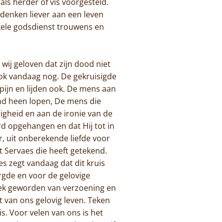
ls herder of vis voorgesteld.
 denken liever aan een leven
kele godsdienst trouwens en
wij geloven dat zijn dood niet
 Ook vandaag nog. De gekruisigde
ijn en lijden ook. De mens aan
nd heen lopen, De mens die
igheid en aan de ironie van de
rd opgehangen en dat Hij tot in
, uit onberekende liefde voor
t Servaes die heeft getekend.
s zegt vandaag dat dit kruis
orgde en voor de gelovige
stek geworden van verzoening en
t van ons gelovig leven. Teken
is. Voor velen van ons is het