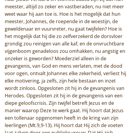
meester, altijd zo zeker en vastberaden, nu niet meer
weet waar hij aan toe is. Hoe is het mogelijk dat hun
meester, Johannes, de roepende in de woestijn, de
geweldenaar en vuurvreter, nu gaat twijfelen? Hoe is
het mogelijk dat hij die zo zelfverzekerd de dorsvloer
grondig zou reinigen van alle kaf, en de onvruchtbare
vijgenboom genadeloos zou omhakken, nu angstig en
onzeker is geworden? Moederziel alleen in de
gevangenis, van God en mens verlaten, met de dood
voor ogen, ontvalt Johannes elke zekerheid, verliest hij
elke motivering, ja zelfs, zijn hele bestaan en inzet
wordt zinloos. Opgesloten zit hij in de gevangenis van
Herodes. Opgesloten zit hij in de gevangenis van een
diepe geloofscrisis. Zijn twijfel betreft Jezus en de
manier waarop Deze te werk gaat. Hij hoort dat Jezus
een tollenaar opgenomen heeft in de kring van zijn
leerlingen (Mt.9,9-13). Hij hoort dat Hij zich de voeten
laat zalven door een publieke vrouw. Dat Hij zich