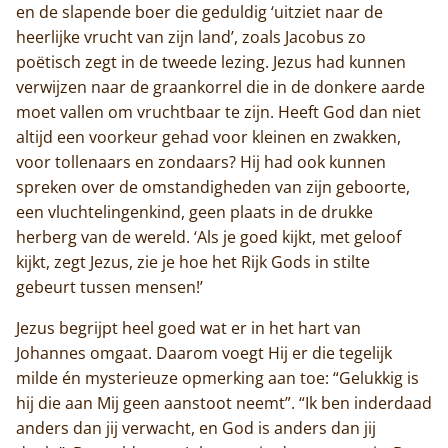
Trappisten
en de slapende boer die geduldig ‘uitziet naar de
heerlijke vrucht van zijn land’, zoals Jacobus zo
De abdij
poëtisch zegt in de tweede lezing. Jezus had kunnen
verwijzen naar de graankorrel die in de donkere aarde
Actueel
moet vallen om vruchtbaar te zijn. Heeft God dan niet
altijd een voorkeur gehad voor kleinen en zwakken,
Monnik worden
voor tollenaars en zondaars? Hij had ook kunnen
spreken over de omstandigheden van zijn geboorte,
Contact
een vluchtelingenkind, geen plaats in de drukke
herberg van de wereld. ‘Als je goed kijkt, met geloof
kijkt, zegt Jezus, zie je hoe het Rijk Gods in stilte
gebeurt tussen mensen!’
Jezus begrijpt heel goed wat er in het hart van
Johannes omgaat. Daarom voegt Hij er die tegelijk
milde én mysterieuze opmerking aan toe: “Gelukkig is
hij die aan Mij geen aanstoot neemt”. “Ik ben inderdaad
anders dan jij verwacht, en God is anders dan jij