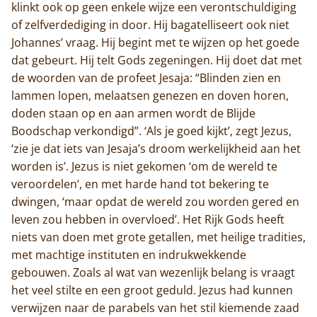
klinkt ook op geen enkele wijze een verontschuldiging
of zelfverdediging in door. Hij bagatelliseert ook niet
Johannes’ vraag. Hij begint met te wijzen op het goede
dat gebeurt. Hij telt Gods zegeningen. Hij doet dat met
de woorden van de profeet Jesaja: “Blinden zien en
lammen lopen, melaatsen genezen en doven horen,
doden staan op en aan armen wordt de Blijde
Boodschap verkondigd”. ‘Als je goed kijkt’, zegt Jezus,
‘zie je dat iets van Jesaja’s droom werkelijkheid aan het
worden is’. Jezus is niet gekomen ‘om de wereld te
veroordelen’, en met harde hand tot bekering te
dwingen, ‘maar opdat de wereld zou worden gered en
leven zou hebben in overvloed’. Het Rijk Gods heeft
niets van doen met grote getallen, met heilige tradities,
met machtige instituten en indrukwekkende
gebouwen. Zoals al wat van wezenlijk belang is vraagt
Home
het veel stilte en een groot geduld. Jezus had kunnen
verwijzen naar de parabels van het stil kiemende zaad