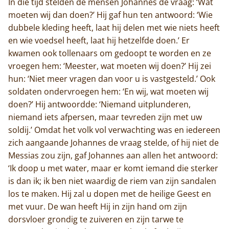
In die tijd stelden de mensen Johannes de vraag: ‘Wat
moeten wij dan doen?’ Hij gaf hun ten antwoord: ‘Wie
dubbele kleding heeft, laat hij delen met wie niets heeft
en wie voedsel heeft, laat hij hetzelfde doen.’ Er
kwamen ook tollenaars om gedoopt te worden en ze
vroegen hem: ‘Meester, wat moeten wij doen?’ Hij zei
hun: ‘Niet meer vragen dan voor u is vastgesteld.’ Ook
soldaten ondervroegen hem: ‘En wij, wat moeten wij
doen?’ Hij antwoordde: ‘Niemand uitplunderen,
niemand iets afpersen, maar tevreden zijn met uw
soldij.’ Omdat het volk vol verwachting was en iedereen
zich aangaande Johannes de vraag stelde, of hij niet de
Messias zou zijn, gaf Johannes aan allen het antwoord:
‘Ik doop u met water, maar er komt iemand die sterker
is dan ik; ik ben niet waardig de riem van zijn sandalen
los te maken. Hij zal u dopen met de heilige Geest en
met vuur. De wan heeft Hij in zijn hand om zijn
dorsvloer grondig te zuiveren en zijn tarwe te