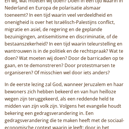
En wij, wat moeten wij doen? Doen in een tijd waarin in
Contact
Nederland en Europa de polarisatie alsmaar
toeneemt? In een tijd waarin veel verdeeldheid en
onenigheid is over het Israëlisch-Palestijns conflict,
migratie en asiel, de regering en de geplande
bezuinigingen, antisemitisme en discriminatie, of de
bestaanszekerheid? In een tijd waarin teleurstelling en
wantrouwen is in de politiek en de rechtspraak? Wat te
doen? Wat moeten wij doen? Door de barricaden op te
gaan, en te demonstreren? Door protestmarsen te
organiseren? Of misschien wel door iets anders?
In de eerste lezing zal God, wanneer Jeruzalem en haar
bewoners zich hebben bekeerd en van hun heilloze
wegen zijn teruggekeerd, als een reddende held te
midden van zijn volk zijn. Volgens het evangelie houdt
bekering een gedragsverandering in. Een
gedragsverandering die te maken heeft met de sociaal-
economische context waarin je leeft: door in het