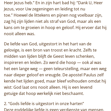
Heer Jezus heb.” En in zijn hart bad hij: “Dank U, Heer
Jezus, voor Uw zegeningen en leiding tot nu
toe.” Hoewel de littekens en pijnen nog voelbaar zijn,
zag hij zijn lijden niet als straf van God, maar als een
kans om te groeien in hoop en geloof. Hij ervoer dat hij
nooit alleen was.
De liefde van God, uitgestort in het hart van de
Home
gelovige, is een bron van troost en kracht. Zelfs te
midden van lijden blijft de Geest leven schenken,
Trappisten
inspireren en leiden. Zo werd die hoop — ook al was
het een lange weg — geen teleurstelling, maar een weg
De abdij
naar dieper geloof en vreugde. De apostel Paulus zelf
kende het lijden goed, maar bleef volhouden omdat hij
Actueel
wist: God laat ons nooit alleen. Hij is een levend
getuige dat hoop werkelijk niet beschaamt.
Monnik worden
2.⁠ ⁠“Gods liefde is uitgestort in onze harten”
Contact
Deze goddelijke liefde is geen verdienste van mensen,