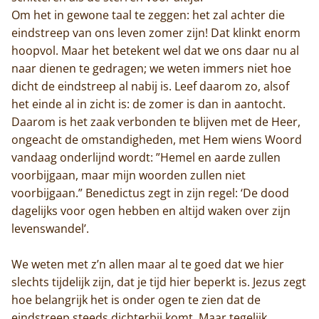
Om het in gewone taal te zeggen: het zal achter die
eindstreep van ons leven zomer zijn! Dat klinkt enorm
hoopvol. Maar het betekent wel dat we ons daar nu al
naar dienen te gedragen; we weten immers niet hoe
dicht de eindstreep al nabij is. Leef daarom zo, alsof
het einde al in zicht is: de zomer is dan in aantocht.
Home
Daarom is het zaak verbonden te blijven met de Heer,
ongeacht de omstandigheden, met Hem wiens Woord
Trappisten
vandaag onderlijnd wordt: ”Hemel en aarde zullen
De abdij
voorbijgaan, maar mijn woorden zullen niet
voorbijgaan.” Benedictus zegt in zijn regel: ‘De dood
Actueel
dagelijks voor ogen hebben en altijd waken over zijn
levenswandel’.
Monnik worden
We weten met z’n allen maar al te goed dat we hier
Contact
slechts tijdelijk zijn, dat je tijd hier beperkt is. Jezus zegt
hoe belangrijk het is onder ogen te zien dat de
eindstreep steeds dichterbij komt. Maar tegelijk