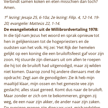
Verbindt samen koken en eten misschien dan toch?
Amen.
e
1
lezing: Jesaja 25, 6-10a; 2e lezing: Filip. 4, 12-14. 19-
20; evangelie: Matteüs 22, 1-14.
De evangelietekst uit de Willibrordvertaling 1978:
In die tijd nam Jezus het woord en sprak opnieuw tot
hen in gelijkenissen tot de hogepriesters en de
oudsten van het volk. Hij zei: ‘Het Rijk der hemelen
gelijkt op een koning die een bruiloftsfeest gaf voor zijn
zoon. Hij stuurde zijn dienaars uit om allen te roepen
die hij tot de bruiloft had uitgenodigd, maar zij wilden
niet komen. Daarop zond hij andere dienaars met de
opdracht: Zegt aan de genodigden: Zie ik heb mijn
maaltijd klaar, mijn ossen en het gemeste vee zijn
geslacht; alles staat gereed. Komt dus naar de bruiloft.
Maar zonder er zich om te bekommeren, gingen zij
weg, de een naar zijn akker, de ander naar zijn zaken.
De overigen grepen zijn dienaars vast, mishandelden