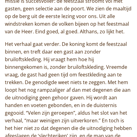
missie is succesvoller: de feestzaal stroomt vol met
gasten, geen selectie aan de poort. We zien de maaltijd
op de berg uit de eerste lezing voor ons. Uit alle
windstreken komen de volken bijeen op het feestmaal
van de Heer. Eind goed, al goed. Althans, zo lijkt het.
Het verhaal gaat verder. De koning komt de feestzaal
binnen, en treft daar een gast aan zonder
bruiloftskleding. Hij vraagt hem hoe hij
binnengekomen is, zonder bruiloftskleding. Vreemde
vraag, de gast had geen tijd om feestkleding aan te
trekken. De genodigde weet niets te zeggen. Met hem
loopt het nog rampzaliger af dan met degenen die aan
de uitnodiging geen gehoor gaven. Hij wordt aan
handen en voeten gebonden, en in de duisternis
gegooid. “Velen zijn geroepen”, aldus het slot van het
verhaal, “maar weinigen zijn uitverkoren.” En toch is
het hier niet zo dat degenen die de uitnodiging hebben
afgeslagen de ‘slechteriken’ zijn, en de man van de