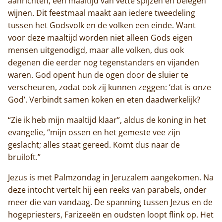
aanrichten, een maaltijd van vette spijzen en belegen
wijnen. Dit feestmaal maakt aan iedere tweedeling
tussen het Godsvolk en de volken een einde. Want
voor deze maaltijd worden niet alleen Gods eigen
mensen uitgenodigd, maar alle volken, dus ook
degenen die eerder nog tegenstanders en vijanden
waren. God opent hun de ogen door de sluier te
verscheuren, zodat ook zij kunnen zeggen: ‘dat is onze
God’. Verbindt samen koken en eten daadwerkelijk?
“Zie ik heb mijn maaltijd klaar”, aldus de koning in het
evangelie, “mijn ossen en het gemeste vee zijn
geslacht; alles staat gereed. Komt dus naar de
bruiloft.”
Jezus is met Palmzondag in Jeruzalem aangekomen. Na
deze intocht vertelt hij een reeks van parabels, onder
meer die van vandaag. De spanning tussen Jezus en de
hogepriesters, Farizeeën en oudsten loopt flink op. Het