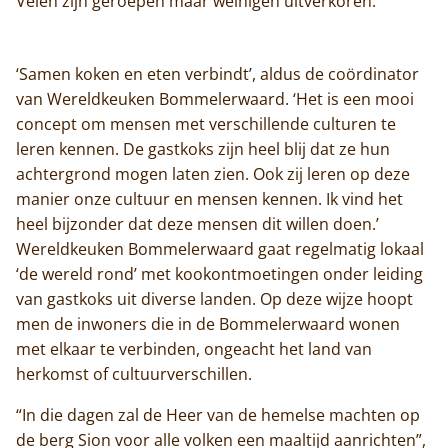
Velen zijn geroepen maar weinigen uitverkoren.’
Home
Trappisten
‘Samen koken en eten verbindt’, aldus de coördinator
van Wereldkeuken Bommelerwaard. ‘Het is een mooi
De abdij
concept om mensen met verschillende culturen te
leren kennen. De gastkoks zijn heel blij dat ze hun
Actueel
achtergrond mogen laten zien. Ook zij leren op deze
manier onze cultuur en mensen kennen. Ik vind het
Monnik worden
heel bijzonder dat deze mensen dit willen doen.’
Wereldkeuken Bommelerwaard gaat regelmatig lokaal
Contact
‘de wereld rond’ met kookontmoetingen onder leiding
van gastkoks uit diverse landen. Op deze wijze hoopt
men de inwoners die in de Bommelerwaard wonen
met elkaar te verbinden, ongeacht het land van
herkomst of cultuurverschillen.
“In die dagen zal de Heer van de hemelse machten op
de berg Sion voor alle volken een maaltijd aanrichten”,