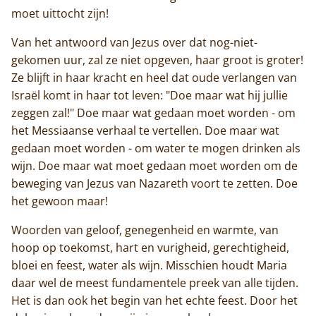
moet uittocht zijn!
Trappisten
Van het antwoord van Jezus over dat nog-niet-
gekomen uur, zal ze niet opgeven, haar groot is groter!
De abdij
Ze blijft in haar kracht en heel dat oude verlangen van
Israël komt in haar tot leven: "Doe maar wat hij jullie
Actueel
zeggen zal!" Doe maar wat gedaan moet worden - om
het Messiaanse verhaal te vertellen. Doe maar wat
Monnik worden
gedaan moet worden - om water te mogen drinken als
Contact
wijn. Doe maar wat moet gedaan moet worden om de
beweging van Jezus van Nazareth voort te zetten. Doe
het gewoon maar!
Woorden van geloof, genegenheid en warmte, van
hoop op toekomst, hart en vurigheid, gerechtigheid,
bloei en feest, water als wijn. Misschien houdt Maria
daar wel de meest fundamentele preek van alle tijden.
Het is dan ook het begin van het echte feest. Door het