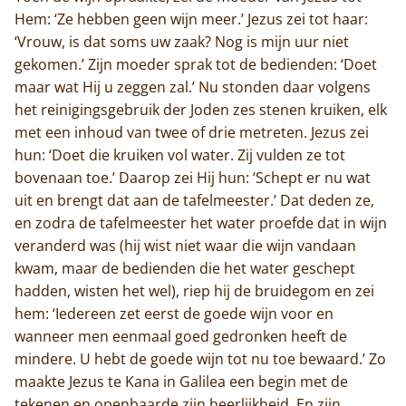
Hem: ‘Ze hebben geen wijn meer.’ Jezus zei tot haar:
‘Vrouw, is dat soms uw zaak? Nog is mijn uur niet
gekomen.’ Zijn moeder sprak tot de bedienden: ‘Doet
maar wat Hij u zeggen zal.’ Nu stonden daar volgens
het reinigingsgebruik der Joden zes stenen kruiken, elk
met een inhoud van twee of drie metreten. Jezus zei
hun: ‘Doet die kruiken vol water. Zij vulden ze tot
bovenaan toe.’ Daarop zei Hij hun: ‘Schept er nu wat
uit en brengt dat aan de tafelmeester.’ Dat deden ze,
en zodra de tafelmeester het water proefde dat in wijn
veranderd was (hij wist niet waar die wijn vandaan
kwam, maar de bedienden die het water geschept
hadden, wisten het wel), riep hij de bruidegom en zei
hem: ‘Iedereen zet eerst de goede wijn voor en
wanneer men eenmaal goed gedronken heeft de
mindere. U hebt de goede wijn tot nu toe bewaard.’ Zo
maakte Jezus te Kana in Galilea een begin met de
tekenen en openbaarde zijn heerlijkheid. En zijn