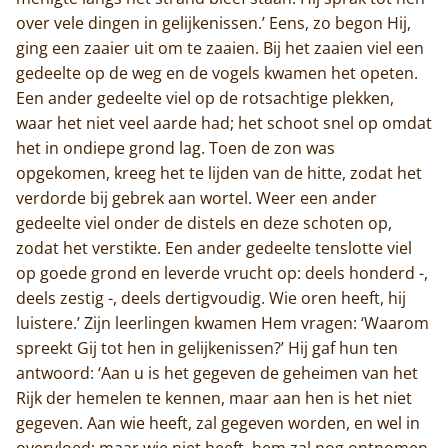
over vele dingen in gelijkenissen.’ Eens, zo begon Hij,
ging een zaaier uit om te zaaien. Bij het zaaien viel een
gedeelte op de weg en de vogels kwamen het opeten.
Een ander gedeelte viel op de rotsachtige plekken,
waar het niet veel aarde had; het schoot snel op omdat
het in ondiepe grond lag. Toen de zon was
opgekomen, kreeg het te lijden van de hitte, zodat het
verdorde bij gebrek aan wortel. Weer een ander
gedeelte viel onder de distels en deze schoten op,
zodat het verstikte. Een ander gedeelte tenslotte viel
op goede grond en leverde vrucht op: deels honderd -,
deels zestig -, deels dertigvoudig. Wie oren heeft, hij
luistere.’ Zijn leerlingen kwamen Hem vragen: ‘Waarom
spreekt Gij tot hen in gelijkenissen?’ Hij gaf hun ten
antwoord: ‘Aan u is het gegeven de geheimen van het
Rijk der hemelen te kennen, maar aan hen is het niet
gegeven. Aan wie heeft, zal gegeven worden, en wel in
overvloed; maar wie niet heeft, hem zal nog ontnomen