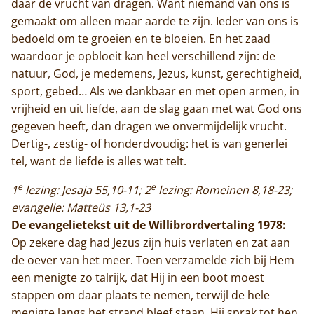
daar de vrucht van dragen. Want niemand van ons is
De abdij
gemaakt om alleen maar aarde te zijn. Ieder van ons is
bedoeld om te groeien en te bloeien. En het zaad
Actueel
waardoor je opbloeit kan heel verschillend zijn: de
natuur, God, je medemens, Jezus, kunst, gerechtigheid,
Monnik worden
sport, gebed… Als we dankbaar en met open armen, in
vrijheid en uit liefde, aan de slag gaan met wat God ons
Contact
gegeven heeft, dan dragen we onvermijdelijk vrucht.
Dertig-, zestig- of honderdvoudig: het is van generlei
tel, want de liefde is alles wat telt.
e
e
1
lezing: Jesaja 55,10-11; 2
lezing: Romeinen 8,18-23;
evangelie: Matteüs 13,1-23
De evangelietekst uit de Willibrordvertaling 1978:
Op zekere dag had Jezus zijn huis verlaten en zat aan
de oever van het meer. Toen verzamelde zich bij Hem
een menigte zo talrijk, dat Hij in een boot moest
stappen om daar plaats te nemen, terwijl de hele
menigte langs het strand bleef staan. Hij sprak tot hen