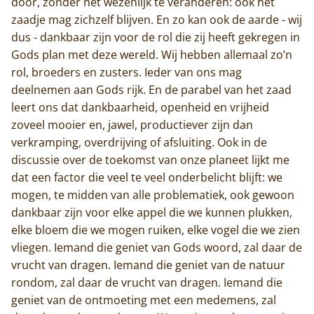
door, zonder het wezenlijk te veranderen: ook het
zaadje mag zichzelf blijven. En zo kan ook de aarde - wij
dus - dankbaar zijn voor de rol die zij heeft gekregen in
Gods plan met deze wereld. Wij hebben allemaal zo’n
rol, broeders en zusters. Ieder van ons mag
deelnemen aan Gods rijk. En de parabel van het zaad
leert ons dat dankbaarheid, openheid en vrijheid
zoveel mooier en, jawel, productiever zijn dan
verkramping, overdrijving of afsluiting. Ook in de
discussie over de toekomst van onze planeet lijkt me
dat een factor die veel te veel onderbelicht blijft: we
mogen, te midden van alle problematiek, ook gewoon
dankbaar zijn voor elke appel die we kunnen plukken,
elke bloem die we mogen ruiken, elke vogel die we zien
vliegen. Iemand die geniet van Gods woord, zal daar de
Home
vrucht van dragen. Iemand die geniet van de natuur
rondom, zal daar de vrucht van dragen. Iemand die
Trappisten
geniet van de ontmoeting met een medemens, zal