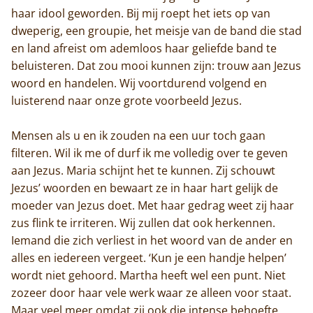
haar idool geworden. Bij mij roept het iets op van
dweperig, een groupie, het meisje van de band die stad
en land afreist om ademloos haar geliefde band te
beluisteren. Dat zou mooi kunnen zijn: trouw aan Jezus
woord en handelen. Wij voortdurend volgend en
luisterend naar onze grote voorbeeld Jezus.
Mensen als u en ik zouden na een uur toch gaan
filteren. Wil ik me of durf ik me volledig over te geven
aan Jezus. Maria schijnt het te kunnen. Zij schouwt
Jezus’ woorden en bewaart ze in haar hart gelijk de
moeder van Jezus doet. Met haar gedrag weet zij haar
zus flink te irriteren. Wij zullen dat ook herkennen.
Iemand die zich verliest in het woord van de ander en
alles en iedereen vergeet. ‘Kun je een handje helpen’
wordt niet gehoord. Martha heeft wel een punt. Niet
Home
zozeer door haar vele werk waar ze alleen voor staat.
Maar veel meer omdat zij ook die intense behoefte