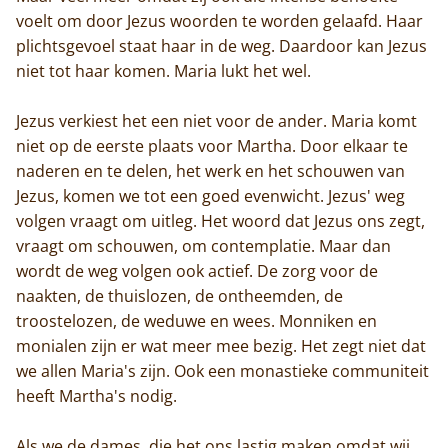
Trappisten
voelt om door Jezus woorden te worden gelaafd. Haar
plichtsgevoel staat haar in de weg. Daardoor kan Jezus
De abdij
niet tot haar komen. Maria lukt het wel.
Actueel
Jezus verkiest het een niet voor de ander. Maria komt
niet op de eerste plaats voor Martha. Door elkaar te
Monnik worden
naderen en te delen, het werk en het schouwen van
Jezus, komen we tot een goed evenwicht. Jezus' weg
Contact
volgen vraagt om uitleg. Het woord dat Jezus ons zegt,
vraagt om schouwen, om contemplatie. Maar dan
wordt de weg volgen ook actief. De zorg voor de
naakten, de thuislozen, de ontheemden, de
troostelozen, de weduwe en wees. Monniken en
monialen zijn er wat meer mee bezig. Het zegt niet dat
we allen Maria's zijn. Ook een monastieke communiteit
heeft Martha's nodig.
Als we de dames, die het ons lastig maken omdat wij