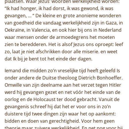
plaatsen. Waar Jezus’ woorden werkelijkheid worden:
Monnik worden
“Ik had honger, ik had dorst, ik was gewond, ik was
gevangen, … “ De kleine en grote anonieme wonderen
Contact
van goedheid die vandaag werkelijkheid zijn in Gaza, in
Oekraïne, in Valencia, en ook hier bij ons in Nederland
waar mensen onder de armoedegrens het moeten
zien te beredderen. Het is alsof Jezus ons oproept: leef
zo, laat je niet afschrikken door alle miserie. en weet
dat Ik bij je bent tot het einde der dagen.
Iemand die midden zo’n vreselijke tijd heeft geleefd Is
onder andere de Duitse theoloog Dietrich Bonhoeffer.
Omwille van zijn deelname aan het verzet tegen Hitler
werd hij gevangen gezet en net vóór het einde van de
oorlog en de Holocaust ter dood gebracht. Vanuit de
gevangenis schreef hij dat het er voor ons in zo’n
duistere tijd twee dingen zijn waar het op aankomt:
bidden en doen van gerechtigheid. Voor hem geen
theorie maar zuivere werkelijkheid. En net nog voor hij