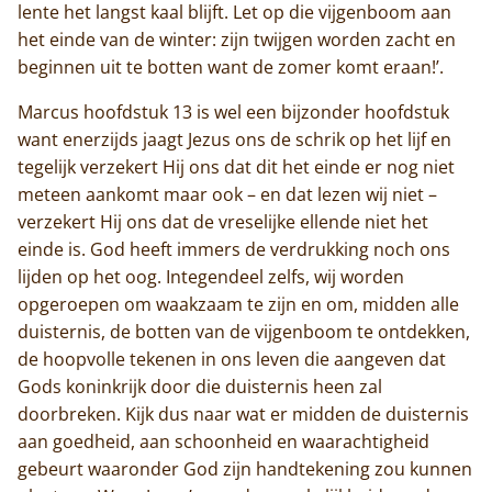
lente het langst kaal blijft. Let op die vijgenboom aan
het einde van de winter: zijn twijgen worden zacht en
beginnen uit te botten want de zomer komt eraan!’.
Marcus hoofdstuk 13 is wel een bijzonder hoofdstuk
want enerzijds jaagt Jezus ons de schrik op het lijf en
tegelijk verzekert Hij ons dat dit het einde er nog niet
meteen aankomt maar ook – en dat lezen wij niet –
verzekert Hij ons dat de vreselijke ellende niet het
einde is. God heeft immers de verdrukking noch ons
lijden op het oog. Integendeel zelfs, wij worden
Home
opgeroepen om waakzaam te zijn en om, midden alle
duisternis, de botten van de vijgenboom te ontdekken,
Trappisten
de hoopvolle tekenen in ons leven die aangeven dat
Gods koninkrijk door die duisternis heen zal
De abdij
doorbreken. Kijk dus naar wat er midden de duisternis
aan goedheid, aan schoonheid en waarachtigheid
Actueel
gebeurt waaronder God zijn handtekening zou kunnen