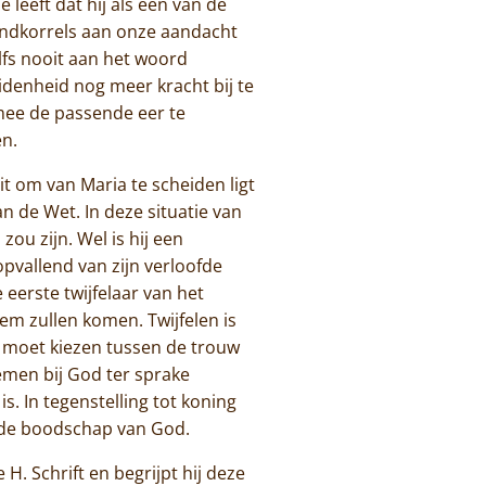
leeft dat hij als een van de
andkorrels aan onze aandacht
elfs nooit aan het woord
idenheid nog meer kracht bij te
rmee de passende eer te
en.
t om van Maria te scheiden ligt
n de Wet. In deze situatie van
ou zijn. Wel is hij een
opvallend van zijn verloofde
 eerste twijfelaar van het
em zullen komen. Twijfelen is
Hij moet kiezen tussen de trouw
nemen bij God ter sprake
. In tegenstelling tot koning
 de boodschap van God.
H. Schrift en begrijpt hij deze