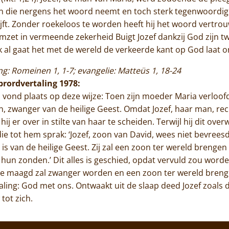
uren die nergens het woord neemt en toch sterk tegenwoordig
jft. Zonder roekeloos te worden heeft hij het woord vertrou
omzet in vermeende zekerheid Buigt Jozef dankzij God zijn t
ok al gaat het met de wereld de verkeerde kant op God laat on
ng: Romeinen 1, 1-7; evangelie: Matteüs 1, 18-24
ibrordvertaling 1978:
vond plaats op deze wijze: Toen zijn moeder Maria verloofd 
 zwanger van de heilige Geest. Omdat Jozef, haar man, rec
ij er over in stilte van haar te scheiden. Terwijl hij dit ov
e tot hem sprak: ‘Jozef, zoon van David, wees niet bevreesd
is van de heilige Geest. Zij zal een zoon ter wereld brengen
it hun zonden.’ Dit alles is geschied, opdat vervuld zou wor
e, de maagd zal zwanger worden en een zoon ter wereld bre
aling: God met ons. Ontwaakt uit de slaap deed Jozef zoals
tot zich.