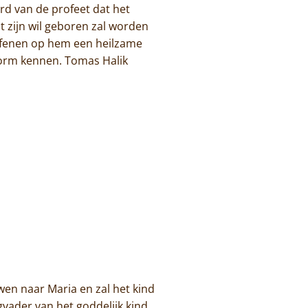
ord van de profeet dat het
uit zijn wil geboren zal worden
oefenen op hem een heilzame
e vorm kennen. Tomas Halik
wen naar Maria en zal het kind
gvader van het goddelijk kind