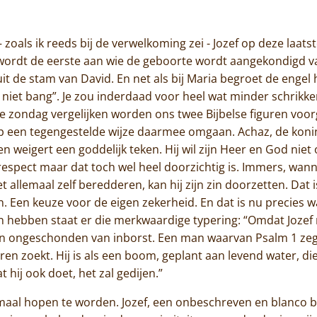
Jammakerij
 zoals ik reeds bij de verwelkoming zei - Jozef op deze laat
De kloosterwinkel
ia wordt de eerste aan wie de geboorte wordt aangekondigd 
 uit de stam van David. En net als bij Maria begroet de eng
s niet bang”. Je zou inderdaad voor heel wat minder schrikk
e zondag vergelijken worden ons twee Bijbelse figuren voorg
op een tegengestelde wijze daarmee omgaan. Achaz, de koni
 weigert een goddelijk teken. Hij wil zijn Heer en God niet 
 respect maar dat toch wel heel doorzichtig is. Immers, wann
t allemaal zelf beredderen, kan hij zijn zin doorzetten. Dat
 Een keuze voor de eigen zekerheid. En dat is nu precies wat
en hebben staat er die merkwaardige typering: “Omdat Joze
en ongeschonden van inborst. Een man waarvan Psalm 1 zegt
ren zoekt. Hij is als een boom, geplant aan levend water, die
t hij ook doet, het zal gedijen.”
lemaal hopen te worden. Jozef, een onbeschreven en blanco b