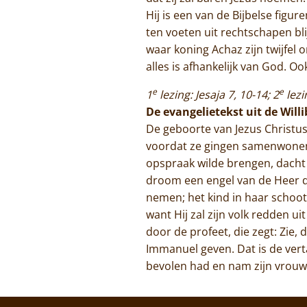
Hij is een van de Bijbelse fig
ten voeten uit rechtschapen bli
waar koning Achaz zijn twijfel 
alles is afhankelijk van God. O
e
e
1
lezing: Jesaja 7, 10-14; 2
lezi
De evangelietekst uit de Will
De geboorte van Jezus Christus 
voordat ze gingen samenwonen,
opspraak wilde brengen, dacht h
droom een engel van de Heer di
nemen; het kind in haar schoot 
want Hij zal zijn volk redden u
door de profeet, die zegt: Zi
Immanuel geven. Dat is de vert
bevolen had en nam zijn vrouw 