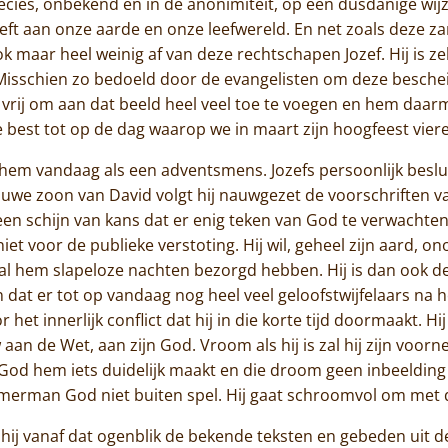
ies, onbekend en in de anonimiteit, op een dusdanige wijze 
eft aan onze aarde en onze leefwereld. En net zoals deze z
k maar heel weinig af van deze rechtschapen Jozef. Hij is z
 Misschien zo bedoeld door de evangelisten om deze besche
 vrij om aan dat beeld heel veel toe te voegen en hem daa
best tot op de dag waarop we in maart zijn hoogfeest vier
hem vandaag als een adventsmens. Jozefs persoonlijk beslui
ouwe zoon van David volgt hij nauwgezet de voorschriften va
Home
een schijn van kans dat er enig teken van God te verwachten z
et voor de publieke verstoting. Hij wil, geheel zijn aard, on
Trappisten
 zal hem slapeloze nachten bezorgd hebben. Hij is dan ook de
at er tot op vandaag nog heel veel geloofstwijfelaars na h
De abdij
 het innerlijk conflict dat hij in die korte tijd doormaakt. 
 aan de Wet, aan zijn God. Vroom als hij is zal hij zijn voor
Actueel
d hem iets duidelijk maakt en die droom geen inbeelding is
merman God niet buiten spel. Hij gaat schroomvol om met
Monnik worden
hij vanaf dat ogenblik de bekende teksten en gebeden uit de 