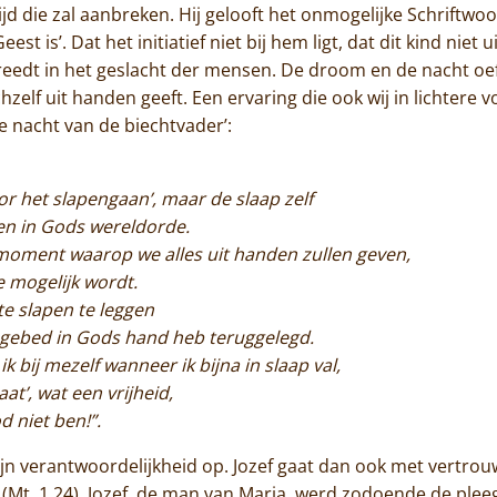
Contact
jd die zal aanbreken. Hij gelooft het onmogelijke Schriftwo
est is’. Dat het initiatief niet bij hem ligt, dat dit kind niet 
treedt in het geslacht der mensen. De droom en de nacht 
zichzelf uit handen geeft. Een ervaring die ook wij in lichter
De nacht van de biechtvader’:
or het slapengaan’, maar de slaap zelf
en in Gods wereldorde.
oment waarop we alles uit handen zullen geven,
 mogelijk wordt.
te slapen te leggen
n gebed in Gods hand heb teruggelegd.
k bij mezelf wanneer ik bijna in slaap val,
at’, wat een vrijheid,
d niet ben!”.
jn verantwoordelijkheid op. Jozef gaat dan ook met vertrou
 (Mt. 1,24). Jozef, de man van Maria, werd zodoende de plee