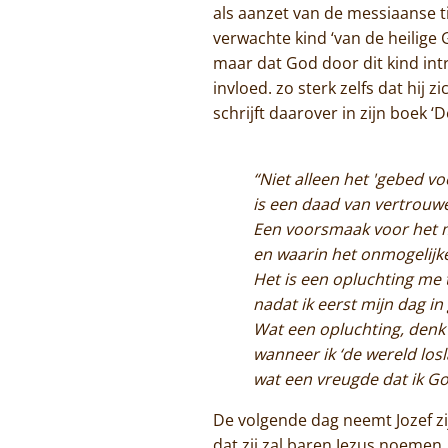
als aanzet van de messiaanse ti
verwachte kind ‘van de heilige Ge
maar dat God door dit kind in
invloed. zo sterk zelfs dat hij 
schrijft daarover in zijn boek ‘
“Niet alleen het 'gebed vo
is een daad van vertrouw
Een voorsmaak voor het m
en waarin het onmogelijke
Het is een opluchting me 
nadat ik eerst mijn dag i
Wat een opluchting, denk i
wanneer ik ‘de wereld losla
wat een vreugde dat ik Go
De volgende dag neemt Jozef zi
dat zij zal baren Jezus noemen.