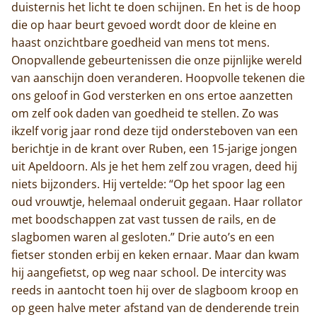
duisternis het licht te doen schijnen. En het is de hoop
die op haar beurt gevoed wordt door de kleine en
haast onzichtbare goedheid van mens tot mens.
Onopvallende gebeurtenissen die onze pijnlijke wereld
van aanschijn doen veranderen. Hoopvolle tekenen die
Home
ons geloof in God versterken en ons ertoe aanzetten
om zelf ook daden van goedheid te stellen. Zo was
Trappisten
ikzelf vorig jaar rond deze tijd ondersteboven van een
berichtje in de krant over Ruben, een 15-jarige jongen
De abdij
uit Apeldoorn. Als je het hem zelf zou vragen, deed hij
niets bijzonders. Hij vertelde: “Op het spoor lag een
Actueel
oud vrouwtje, helemaal onderuit gegaan. Haar rollator
met boodschappen zat vast tussen de rails, en de
Monnik worden
slagbomen waren al gesloten.” Drie auto’s en een
fietser stonden erbij en keken ernaar. Maar dan kwam
Contact
hij aangefietst, op weg naar school. De intercity was
reeds in aantocht toen hij over de slagboom kroop en
op geen halve meter afstand van de denderende trein