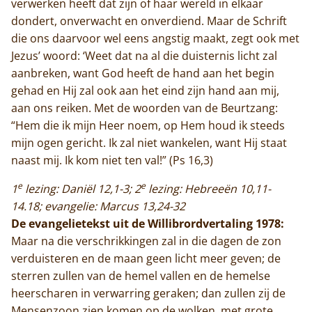
verwerken heeft dat zijn of haar wereld in elkaar
dondert, onverwacht en onverdiend. Maar de Schrift
die ons daarvoor wel eens angstig maakt, zegt ook met
Jezus’ woord: ‘Weet dat na al die duisternis licht zal
aanbreken, want God heeft de hand aan het begin
gehad en Hij zal ook aan het eind zijn hand aan mij,
aan ons reiken. Met de woorden van de Beurtzang:
“Hem die ik mijn Heer noem, op Hem houd ik steeds
mijn ogen gericht. Ik zal niet wankelen, want Hij staat
naast mij. Ik kom niet ten val!” (Ps 16,3)
e
e
1
lezing: Daniël 12,1-3; 2
lezing: Hebreeën 10,11-
14.18; evangelie: Marcus 13,24-32
De evangelietekst uit de Willibrordvertaling 1978:
Maar na die verschrikkingen zal in die dagen de zon
verduisteren en de maan geen licht meer geven; de
sterren zullen van de hemel vallen en de hemelse
heerscharen in verwarring geraken; dan zullen zij de
Mensenzoon zien komen op de wolken, met grote